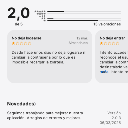
* Contactar con nosotros.

2,0
* Avisarnos de incidencias o averías.

* Promociones exclusivas

de 5
13 valoraciones
No deja logearse
No deja entrar
12 mar.
Almendruco
Desde hace unos días no deja logearse ni 
Intento acceder
cambiar la contraseña por lo que es 
reconoce el usu
imposible recargar la txartela.
cambiar la cont
desinstalado var
nada. Intento re
más
no me dais porq
cuenta. Un des
Novedades
Seguimos trabajando para mejorar nuestra 
Versión
aplicación. Arreglos de errores y mejoras.
2.0.3
06/03/2025