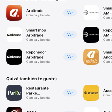
Smar
Arbitrade
Ver
AM
Comida y bebida
Comid
Smartshop
Repo
Ver
Arbitrade
AM
Comida y bebida
Comid
Reponedor
Smar
Ver
Arbitrade
Ando
Comida y bebida
Comid
Quizá también te guste
Restaurante
Auso
Ver
Parke
Comid
Tecnológico
Comida y bebida