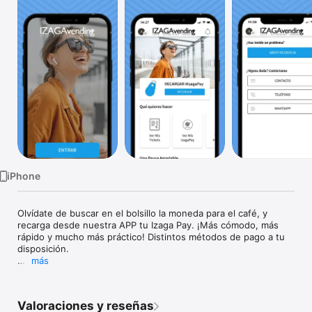
TV
iPhone
Olvídate de buscar en el bolsillo la moneda para el café, y 
recarga desde nuestra APP tu Izaga Pay. ¡Más cómodo, más 
rápido y mucho más práctico! Distintos métodos de pago a tu 
disposición.

más
Además podrás.

* Recargar tu IzagaPay con Bizum.

Valoraciones y reseñas
* Descargar tus tickets de compra.
