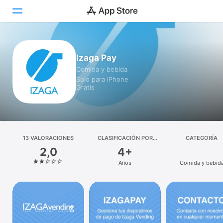
Hoy
Izaga Pay
Comida y bebida
Juegos
Solo para iPhone
Gratis
Apps
Arcade
Buscar
13 VALORACIONES
CLASIFICACIÓN POR
CATEGORÍA
EDADES
2,0
4+
Plataforma
Años
Comida y bebid
iPhone
iPad
Mac
Watch