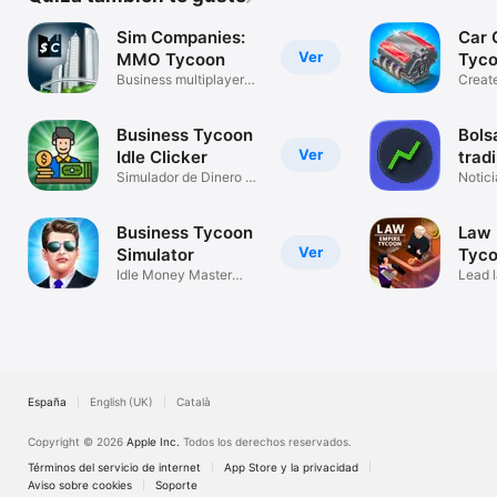
Sim Companies:
Car
Ver
MMO Tycoon
Tyc
Business multiplayer
Create
game
Business Tycoon
Bols
Ver
Idle Clicker
trad
Simulador de Dinero y
Notici
Empresas
finan
Business Tycoon
Law 
Ver
Simulator
Tyco
Idle Money Master
Gam
Lead 
Game
cases
España
English (UK)
Català
Copyright © 2026
Apple Inc.
Todos los derechos reservados.
Términos del servicio de internet
App Store y la privacidad
Aviso sobre cookies
Soporte