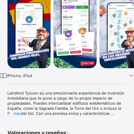
TV
iPhone, iPad
Landlord Tycoon es una emocionante experiencia de inversión 
inmobiliaria que te pone a cargo de tu propio imperio de 
propiedades. Puedes intercambiar edificios emblemáticos de 
España, como la Sagrada Familia, la Torre del Oro o incluso la 
Puerta del Sol. Con una premisa única y características 
más
atractivas, es un cambio refrescante de los juegos móviles 
tradicionales.

Valoraciones y reseñas
¡No es solo un juego móvil, es una aventura! Con su función 