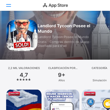
Hoy
Landlord Tycoon:Posee el
Mundo
Juegos
Landlord Tycoon:Posee el Mundo
Gratis · Compras dentro de la app ·
Apps
Diseñada para iPad
Arcade
Buscar
2,2 MIL VALORACIONES
CLASIFICACIÓN POR
CATEGORÍA
EDADES
4,7
9+
Plataforma
Años
Simulación
iPhone
iPad
Mac
Watch