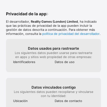
limpia. Es un juego único que ofrece una forma emocionante e 
inmersiva de explorar el mundo de la inversión inmobiliaria.

Privacidad de la app
Ya seas un inversor inmobiliario experimentado o un novato en 
la industria, Landlord Tycoon es un juego que debes jugar. Es 
El desarrollador,
Reality Games (London) Limited
, ha indicado
uno de los mejores juegos de estrategia disponibles en móvil 
que las prácticas de privacidad de la app pueden incluir la
y una excelente manera de pasar el tiempo. Altamente adictivo 
gestión de datos descrita a continuación. Para obtener más
y divertido, es una excelente relación calidad-precio y es 
información, consulta la
política de privacidad del desarrollador
.
altamente recomendado por sus usuarios. ¡Prueba hoy y 
comienza a construir tu imperio inmobiliario!

Este juego es gratuito, pero puedes optar por pagar dinero 
Datos usados para rastrearte
real por algunos artículos adicionales, que se cargarán a tu 
Los siguientes datos pueden usarse para rastrearte
cuenta de Apple.

en apps y sitios web propiedad de otras empresas:
Puedes desactivar las compras dentro de la aplicación 
Identificado­res
Datos de uso
ajustando la configuración de tu dispositivo.

Este juego contiene publicidad.

Política de privacidad

https://reality.co/privacy-policy-products/

Datos vinculados contigo
Términos de servicio

https://reality.co/terms-of-service/
Los siguientes datos pueden recopilarse y vincularse
con tu identidad:
Ubicación
Datos de contacto