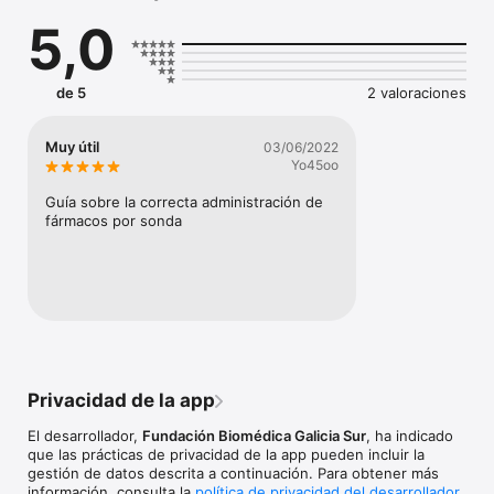
5,0
La información contenida en esta guía ha sido recopilada, 
revisada y referenciada por farmacéuticos del Servicio de 
Farmacia de la Xerencia de Xestión Integrada de Vigo, siendo 
además avalada por el Grupo de Nutrición Clínica de la SEFH.
de 5
2 valoraciones
Muy útil
03/06/2022
Yo45oo
Guía sobre la correcta administración de 
fármacos por sonda
Privacidad de la app
El desarrollador,
Fundación Biomédica Galicia Sur
, ha indicado
que las prácticas de privacidad de la app pueden incluir la
gestión de datos descrita a continuación. Para obtener más
información, consulta la
política de privacidad del desarrollador
.