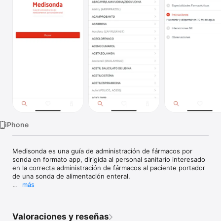
TV
iPhone
Medisonda es una guía de administración de fármacos por 
sonda en formato app, dirigida al personal sanitario interesado 
en la correcta administración de fármacos al paciente portador 
de una sonda de alimentación enteral.

más
El objeto de esta guía es suministrar una información útil y ágil 
sobre las recomendaciones de administración de 
medicamentos tanto si la vía de acceso es a estómago o a 
Valoraciones y reseñas
intestino.
