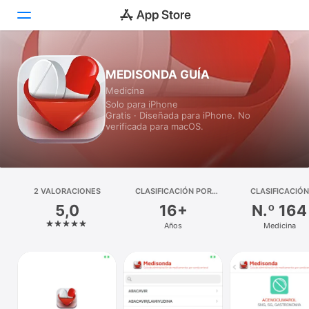
Hoy
MEDISONDA GUÍA
Medicina
Juegos
Solo para iPhone
Gratis · Diseñada para iPhone. No
Apps
verificada para macOS.
Arcade
Buscar
2 VALORACIONES
CLASIFICACIÓN POR
CLASIFICACIÓN
EDADES
5,0
16+
N.º 164
Plataforma
Años
Medicina
iPhone
iPad
Mac
Watch