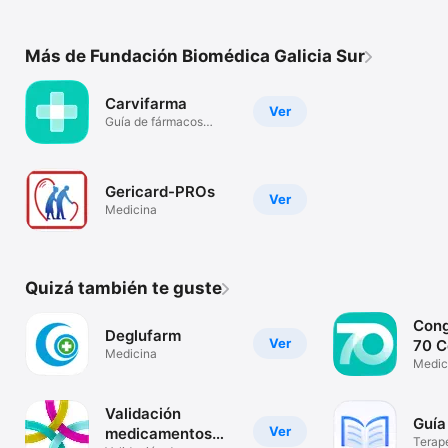
Más de Fundación Biomédica Galicia Sur
Carvifarma
Ver
Guía de fármacos
cardiología
Gericard-PROs
Ver
Medicina
Quizá también te guste
Cong
Deglufarm
Ver
70 C
Medicina
Medic
Validación
Guía
Ver
medicamentos
Terap