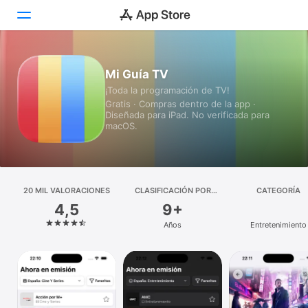
Hoy
Mi Guía TV
¡Toda la programación de TV!
Juegos
Gratis · Compras dentro de la app ·
Diseñada para iPad. No verificada para
Apps
macOS.
Arcade
Buscar
20 MIL VALORACIONES
CLASIFICACIÓN POR
CATEGORÍA
EDADES
4,5
9+
Plataforma
Años
Entretenimiento
iPhone
iPad
Mac
Watch