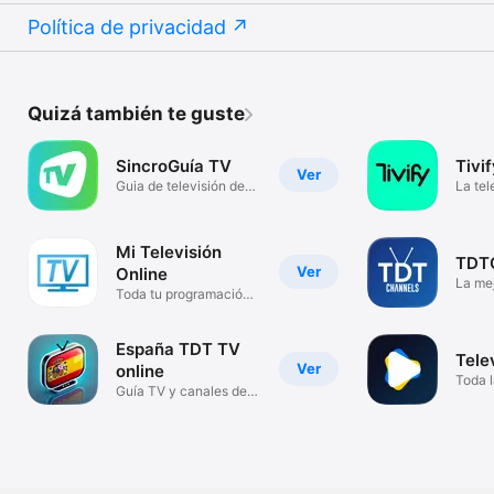
Política de privacidad
Quizá también te guste
SincroGuía TV
Tivi
Ver
Guia de televisión de
La tel
España
Mi Televisión
TDT
Ver
Online
La me
Toda tu programación
TV
favorita.
España TDT TV
Tele
Ver
online
Toda l
Guía TV y canales de la
una a
TDT