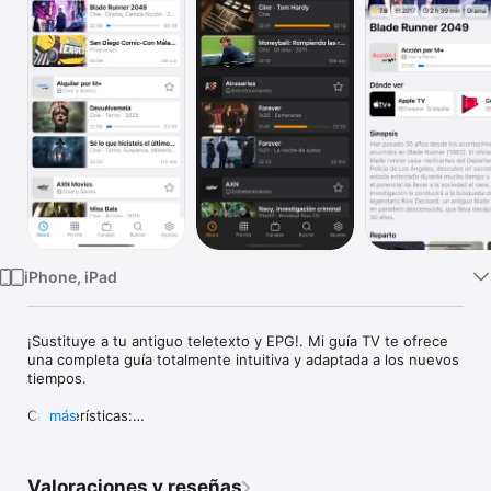
TV
iPhone, iPad
¡Sustituye a tu antiguo teletexto y EPG!. Mi guía TV te ofrece 
una completa guía totalmente intuitiva y adaptada a los nuevos 
tiempos.

Características:

más
• Canales: Listado de todos los canales disponibles 
organizados por categorías temáticas.

Valoraciones y reseñas
• Favoritos: Crea tu lista de canales favoritos y ordénalos 