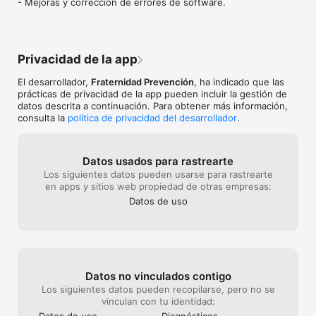
- Mejoras y corrección de errores de software.
información de salud que consideres, como por ejemplo tu 
tarjeta sanitaria o de seguro privado.

- Apuntarte a nuestras Campañas de Salud para mejorar tu 
nivel de bienestar y prevenir enfermedades.

Privacidad de la app
- Acceder a consejos de salud que nuestro equipo sanitario 
El desarrollador,
Fraternidad Prevención
, ha indicado que las
personaliza a tu medida para adquirir hábitos saludables en 
prácticas de privacidad de la app pueden incluir la gestión de
muchos aspectos (alimentación, hipertensión, dolores 
datos descrita a continuación. Para obtener más información,
musculares, ergonomía...)

consulta la
política de privacidad del desarrollador
.
Queremos pasar a formar parte de tus rutinas porque 
entendemos que tu salud y bienestar es lo más importante. 
Datos usados para rastrearte
Seguiremos implementando más servicios para dar el paso 
Los siguientes datos pueden usarse para rastrearte
definitivo: de la prevención de riesgos laborales a la salud 
en apps y sitios web propiedad de otras empresas:
Datos de uso
Datos no vinculados contigo
Los siguientes datos pueden recopilarse, pero no se
vinculan con tu identidad:
Datos de uso
Diagnósticos