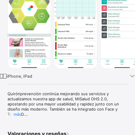
TV
iPhone, iPad
Quirónprevención continúa mejorando sus servicios y 
actualizamos nuestra app de salud, MiSalud OHS 2.0, 
apostando por una mayor usabilidad y rapidez junto con un 
diseño más moderno. También se ha integrado con Face y 
Touch ID.

más
Con Misalud podrás:

Valoraciones y reseñas
-Visualizar los resultados de tus reconocimientos médicos, de 