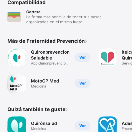
Compatibilidad
Cartera
La forma más sencilla de tener tus pases
organizados en el mismo lugar.
Más de Fraternidad Prevención
Quironprevencion
Itelc
Ver
Saludable
Quir
App Quironprevencion
Servic
Saludable
Integr
MotoGP Med
Ver
Medicina
Quizá también te guste
Quirónsalud
Ades
Ver
Medicina
Empre