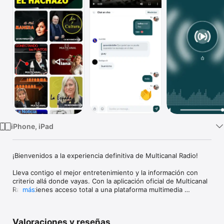
TV
iPhone, iPad
¡Bienvenidos a la experiencia definitiva de Multicanal Radio!

Lleva contigo el mejor entretenimiento y la información con 
criterio allá donde vayas. Con la aplicación oficial de Multicanal 
Radio, tienes acceso total a una plataforma multimedia 
más
diseñada para mentes inquietas que buscan contenido 
auténtico y una comunidad vibrante.

Valoraciones y reseñas
¿Qué ofrece nuestra App?
