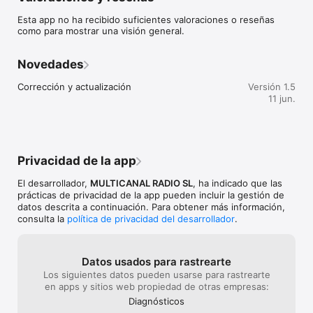
Esta app no ha recibido suficientes valoraciones o reseñas
Radio en Directo 24/7: Sintoniza nuestra emisión en alta 
como para mostrar una visión general.
fidelidad (Hi-Fi) desde cualquier lugar del mundo.

Experiencia Multimedia: No solo nos escuchas, ¡también nos 
Novedades
ves! Accede a programas estrella en vídeo de alta definición.

Corrección y actualización
Versión 1.5
Podcasts y Vídeo a la Carta: Disfruta de tu contenido favorito 
11 jun.
cuándo y cómo quieras. La biblioteca completa a un solo toque.

Contenido Premium Exclusivo: Suscríbete directamente desde 
la app para acceder a análisis profundos y secciones 
especiales exclusivas.

Privacidad de la app
Nuestra Propia Red Social: Un espacio de libertad real. 
El desarrollador,
MULTICANAL RADIO SL
, ha indicado que las
Conecta, comparte y debate con otros oyentes en una 
prácticas de privacidad de la app pueden incluir la gestión de
comunidad sin censura.

datos descrita a continuación. Para obtener más información,
consulta la
política de privacidad del desarrollador
.
¿Por qué elegirnos? Multicanal Radio es más que una emisora; 
es un punto de encuentro. Nuestra app está optimizada para 
un bajo consumo de datos y una navegación intuitiva, 
permitiéndote alternar entre el directo, los podcasts y la red 
Datos usados para rastrearte
social con total fluidez.

Los siguientes datos pueden usarse para rastrearte
en apps y sitios web propiedad de otras empresas:
Únete a la resistencia cultural. Descarga la app de Multicanal 
Diagnósticos
Radio hoy mismo.
