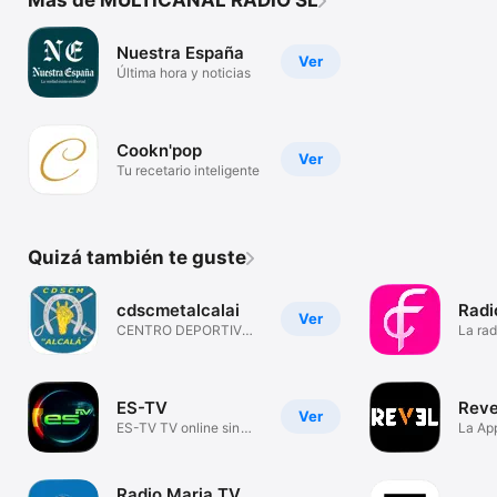
Nuestra España
Ver
Última hora y noticias
Cookn'pop
Ver
Tu recetario inteligente
Quizá también te guste
cdscmetalcalai
Radi
Ver
CENTRO DEPORTIVO
La rad
MILITAR
´Higg
ES-TV
Reve
Ver
ES-TV TV online sin
La App
censura
ciuda
Radio Maria TV