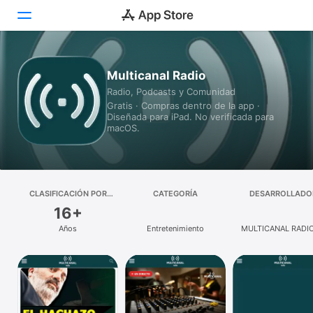
Hoy
Multicanal Radio
Radio, Podcasts y Comunidad
Juegos
Gratis · Compras dentro de la app ·
Diseñada para iPad. No verificada para
Apps
macOS.
Arcade
Buscar
CLASIFICACIÓN POR
CATEGORÍA
DESARROLLADO
EDADES
16+
Plataforma
Años
Entretenimiento
MULTICANAL RADIO
iPhone
iPad
Mac
Watch