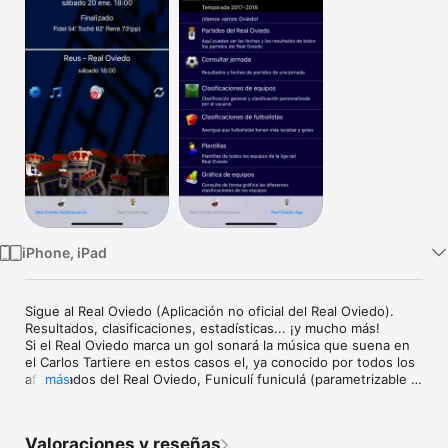
TV
iPhone, iPad
Sigue al Real Oviedo (Aplicación no oficial del Real Oviedo). 
Resultados, clasificaciones, estadísticas... ¡y mucho más!

Si el Real Oviedo marca un gol sonará la música que suena en 
el Carlos Tartiere en estos casos el, ya conocido por todos los 
aficionados del Real Oviedo, Funiculí funiculá (parametrizable 
más
por el usuario).  Cubre todas las competiciones del Real 
Oviedo.
Valoraciones y reseñas