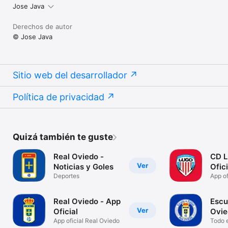
Jose Java
Derechos de autor
© Jose Java
Sitio web del desarrollador
Política de privacidad
Quizá también te guste
Real Oviedo -
CD L
Ver
Noticias y Goles
Ofici
Deportes
App o
Real Oviedo - App
Escu
Ver
Oficial
Ovie
App oficial Real Oviedo
Todo e