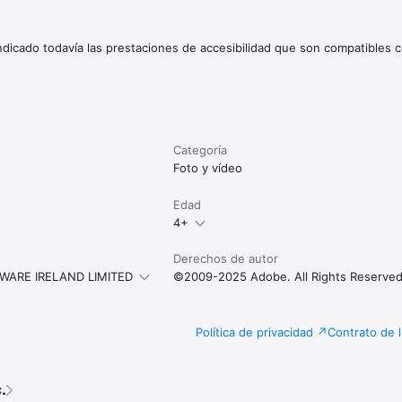
 el Editor: las animaciones han entrado en el chat. Prueba los nuevos e
indicado todavía las prestaciones de accesibilidad que son compatibles c
Categoría
Foto y vídeo
Edad
4+
Derechos de autor
ARE IRELAND LIMITED
©2009-2025 Adobe. All Rights Reserved
Política de privacidad
Contrato de l
.