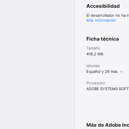
Efectos de animación en
Accesibilidad
Editor.
El desarrollador no ha 
Más información
Ficha técnica
Tamaño
418,2 MB
Idiomas
Español y 26 más
Proveedor
ADOBE SYSTEMS SOFTW
Más de Adobe Inc