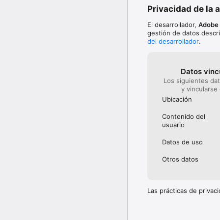
tecnología de Adobe Fir
Privacidad de la 
Un nuevo mundo de edici
El desarrollador,
Adobe 
quitar rápidamente obje
gestión de datos descri
del desarrollador
.
Lentes de cámara con te
estéticos con tecnología
ti mismo.

Datos vinc
Encuentra el tema perfe
Los siguientes da
un gótico occidental? ¿
y vincularse
barra de búsqueda.

Ubicación
¡La videomagia ya está a
Contenido del
Añade miles de pistas 
usuario
fotos en vídeos o haz u
Datos de uso
Maquillaje de ojos: ¡ha
NUEVA herramienta de ma
Otros datos
¡Pintalabios para brillar
También hemos añadido h
adecuados.

Las prácticas de priva
Magia de selección auto
selectiva los ajustes.
