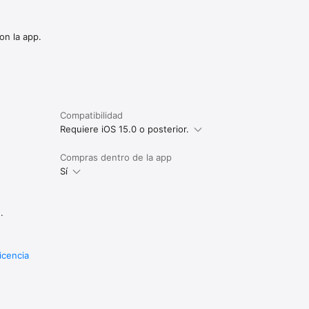
fectos de animación en el 
on la app.
Compatibilidad
Requiere iOS 15.0 o posterior.
Compras dentro de la app
Sí
.
icencia