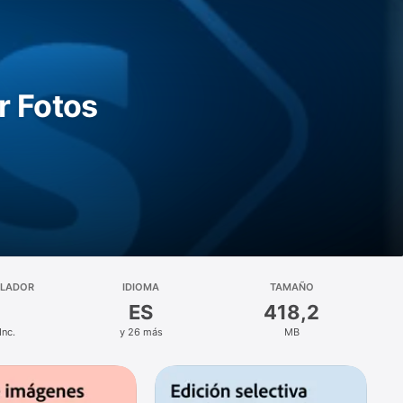
r Fotos
LLADOR
IDIOMA
TAMAÑO
ES
418,2
Inc.
y 26 más
MB