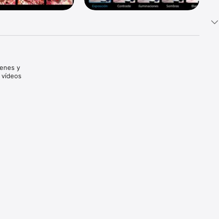
enes y 
 vídeos 
ance de 
ntes que 
 Express 