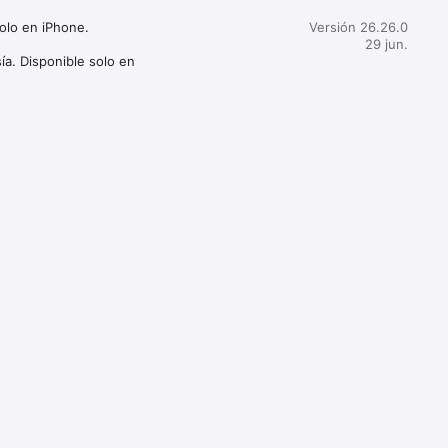
olo en iPhone.

Versión 26.26.0
29 jun.
a. Disponible solo en 
preferencias y crear collages 
mperfecciones y 
Consigue el ajuste perfecto 
Phone.

incluye 13 categorías de 
ramientas de pintura facial 
 imágenes llamativas, con la 