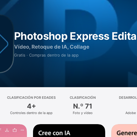
Photoshop Express Edita
Vídeo, Retoque de IA, Collage
Gratis · Compras dentro de la app
CLASIFICACIÓN POR EDADES
CLASIFICACIÓN
DESARRO
4+
N.º 71
Controles dentro de la app
Foto y vídeo
Adobe 