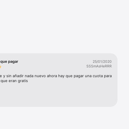
amente 
 que pagar
25/01/2020
SSSmAsHeRRR
ebook, 
e y sin añadir nada nuevo ahora hay que pagar una cuota para 
 que eran gratis
ontroles 
de 