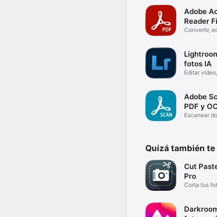
Adobe Ac
Reader F
Convertir, e
PDF
Lightroom
fotos IA
Editar vídeo,
Adobe Sc
PDF y O
Escanear d
fotos
Quizá también te
Cut Past
Pro
Corta tus fo
Darkroom