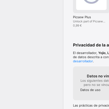
Picsew Plus
Unlock part of Picsew's
advanced features.
0,99 €
Privacidad de la 
El desarrollador,
Yojio, 
de datos descrita a con
desarrollador
.
Datos no vi
Los siguientes dat
pero no se vincu
Datos de uso
Las prácticas de priva