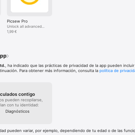
Picsew Pro
Unlock all advanced
features of Picsew.
1,99 €
app
Ltd.
, ha indicado que las prácticas de privacidad de la app pueden incluir
tinuación. Para obtener más información, consulta la
política de privaci
nculados contigo
os pueden recopilarse,
lan con tu identidad:
Diagnósticos
cidad pueden variar, por ejemplo, dependiendo de tu edad o de las func