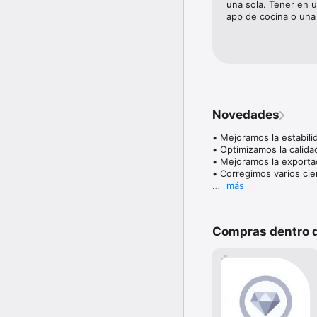
una sola. Tener en u
app de cocina o una 
Novedades
• Mejoramos la estabili
• Optimizamos la calida
• Mejoramos la exportac
• Corregimos varios cie
más
Únase a la beta de Test
Compras dentro d