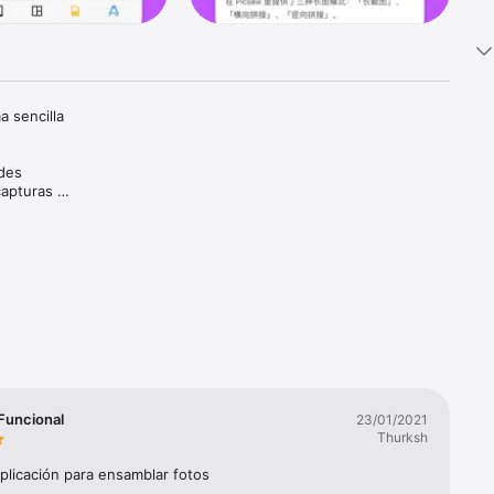
 sencilla 
des 
apturas 
cos de 
na 
 Funcional
23/01/2021
Thurksh
plicación para ensamblar fotos