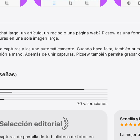
hat largo, un artículo, un recibo o una página web? Picsew es una forma
uras en una sola imagen larga.

re capturas y las une automáticamente. Cuando hace falta, también pue
unión a mano. Además de unir capturas, Picsew también permite grabar c
s web completas, unir fotos, difuminar, anotar, agregar bordes, usar mar
 PDF.

eseñas
, publicaciones, hilos de comentarios, recibos y todo lo que no cabe en u
ajuste manual cuando hace falta

 largas

eb completas

70 valoraciones
echas, marcas de agua, bordes y marcos de dispositivo

, imágenes segmentadas o imágenes de alta resolución

Sencilla y
Selección editorial
genes a la vez

ara compartir y compatibilidad con VoiceOver
La mejor a
pturas de pantalla de tu biblioteca de fotos en 