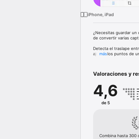
iPhone, iPad
¿Necesitas guardar un c
de convertir varias capt
Detecta el traslape ent
ajustar los puntos de 
más
largas, capturar página
dispositivo y exportar a
Valoraciones y r
Ideal para chats, notas
pantalla.

4,6
• Unión automática con 
• Grabación de capturas
• Captura de páginas w
de 5
• Unión de fotos

• Difuminado, texto, fl
• Exportación como PDF
• Procesa hasta 300 imá
• Widgets, extensión p
Combina hasta 300 ca