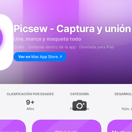
Picsew - Captura y unión
Une, marca y maqueta todo
Gratis · Compras dentro de la app · Diseñada para iPad
Ver en
Mac App Store
CLASIFICACIÓN POR EDADES
CATEGORÍA
DESARRO
9+
Años
Foto y vídeo
Yojio, 