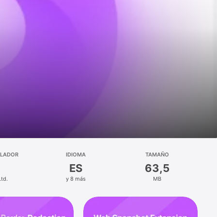
LLADOR
IDIOMA
TAMAÑO
ES
63,5
Ltd.
y 8 más
MB