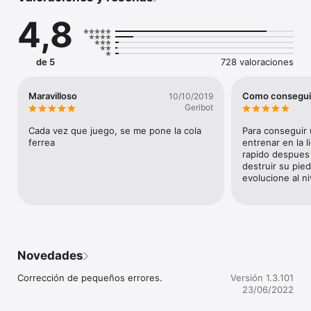
・ Es famoso... por una debilidad patológica que le hace 
4,8
encadenar ridículos estrepitosos y, en general, por ser un 
cero a la izquierda en el que no confía ni el tato.

・ Es incapaz de aprender ni un solo movimiento potente. Lo 
único que hace es salpicar mientras pega brincos absurdos 
de 5
728 valoraciones
que no conducen a nada.

・ Se han dado no pocos casos de Magikarp que, mientras 
botaban todos ufanos, fueron atrapados por un Pidgeotto en 
Maravilloso
Como conseguir
10/10/2019
pleno vuelo... y nunca más se supo.

Geribot
A este Pokémon tan calamitoso le aguarda una serie de 
Cada vez que juego, se me pone la cola 
Para conseguir 
sorprendentes vicisitudes. Pero no te preocupes... ¡Él seguirá 
ferrea
entrenar en la l
saltando hasta que no pueda más!

rapido despues 
destruir su pied
¿Y qué es lo que puedes esperar de este juego?

evolucione al ni
● Criar varias generaciones de Magikarp con relativa facilidad

Toca la comida que aparece en pantalla para alimentar a tu 
Magikarp o haz que entrene para aumentar su impulso. Es 
muy sencillo y, además, cada nueva generación que críes 
crecerá más rápido que la anterior.

Novedades
● Descubrir Magikarp de todos los colores para enseñárselos 
a tus amigos

Corrección de pequeños errores.
Versión 1.3.101
En esta aplicación podrás pescar toda clase de Magikarp con 
23/06/2022
motivos inusuales, como koi o lunarejo. Si encuentras un 
Magikarp poco común, ¡presume de él en las redes sociales!
