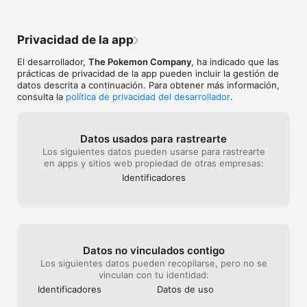
● Reclutar la ayuda de Pikachu y Piplup

Algunos de los Pokémon más populares acudirán a echar una 
Privacidad de la app
mano a tu Magikarp. ¡Progresa en el juego y gánate la amistad 
de más Pokémon!

El desarrollador,
The Pokemon Company
, ha indicado que las
prácticas de privacidad de la app pueden incluir la gestión de
● ¡Adornar tu vivero con estilo!

datos descrita a continuación. Para obtener más información,
Dale un toque personal al vivero de tu Magikarp. Además del 
consulta la
política de privacidad del desarrollador
.
evidente valor estético, con esto ayudarás al desarrollo de tu 
Magikarp.

■ Notas 

Datos usados para rastrearte
・ Condiciones de uso

Los siguientes datos pueden usarse para rastrearte
Lee las condiciones de uso de esta aplicación antes de usarla.

en apps y sitios web propiedad de otras empresas:
Identificado­res
・ Datos guardados

Por defecto, los datos de tu partida solo se guardarán en el 
dispositivo móvil que estés utilizando. Pero, si quieres, 
también puedes crear una copia de seguridad de tus datos y 
subirla al servidor. Te recomendamos que guardes los datos 
de tu partida con frecuencia.

Datos no vinculados contigo
・ Entorno de conexión

Los siguientes datos pueden recopilarse, pero no se
Si a la hora de conectar con el servidor desde el juego (como 
vinculan con tu identidad:
al comprar objetos en la tienda) tu conexión a Internet es 
Identificado­res
Datos de uso
débil, tus datos podrían perderse o resultar dañados. Cuando 