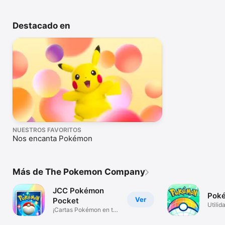
Destacado en
NUESTROS FAVORITOS
Nos encanta Pokémon
Más de The Pokemon Company
JCC Pokémon
Pok
Ver
Pocket
Utilid
¡Cartas Pokémon en tu
móvil!