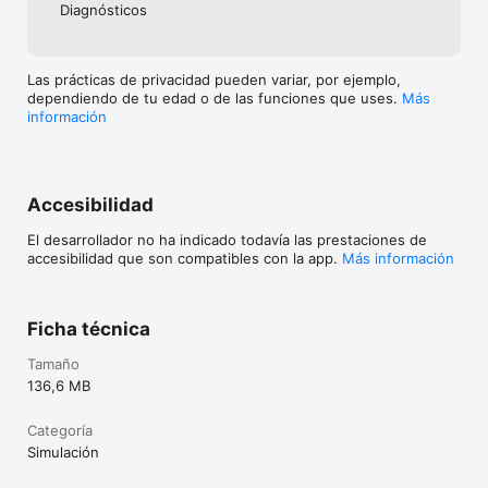
vayas a utilizar algunas de las funciones del juego que 
Diagnósticos
requieran conectar con el servidor, asegúrate de jugar en 
lugares donde la intensidad de la señal sea buena.

Si se interrumpe la conexión temporalmente, podrás reanudar 
Las prácticas de privacidad pueden variar, por ejemplo,
la partida en algunas ocasiones si vuelves a intentarlo al cabo 
dependiendo de tu edad o de las funciones que uses.
Más
de un tiempo. Ten en cuenta que no podremos ayudarte si 
información
sufres problemas relacionados con errores de conexión.

・ Antes de efectuar transacciones

Se necesita la versión 14 de iOS o posterior para esta 
Accesibilidad
aplicación. Las funciones disponibles pueden variar 
dependiendo del sistema operativo de tu dispositivo. Antes de 
El desarrollador no ha indicado todavía las prestaciones de
realizar una transacción, asegúrate de que puedes usar sin 
accesibilidad que son compatibles con la app.
Más información
problemas las funciones sin coste de este producto. Es 
posible que la aplicación no funcione en algunos dispositivos o 
con determinados ajustes.

Ficha técnica
・ Para cualquier consulta

Visita support-es.pokemon.com para informarte de cualquier 
Tamaño
problema referente a Pokémon: Magikarp Jump.
136,6 MB
Categoría
Simulación