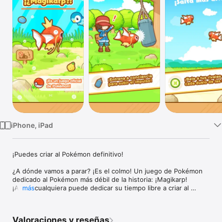
TV
iPhone, iPad
¡Puedes criar al Pokémon definitivo!

¿A dónde vamos a parar? ¡Es el colmo! Un juego de Pokémon 
dedicado al Pokémon más débil de la historia: ¡Magikarp! 
¡Ahora cualquiera puede dedicar su tiempo libre a criar al 
más
Magikarp más formidable que se haya visto nunca en esta 
aplicación oficial de Pokémon!

Valoraciones y reseñas
¿Cómo podríamos describir al bueno de Magikarp?
