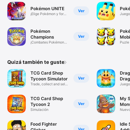
Pokémon UNITE
Pok
Ver
¡Elige Pokémon y forma
Juegos
equipo!
Pokémon
Poké
Ver
Champions
Mobi
¡Combates Pokémon
Puzle
para todos!
Quizá también te guste
TCG Card Shop
Drag
Ver
Tycoon Simulator
Drag
Trade, collect and sell
Juego
packs
TCG Card Shop
My S
Ver
Tycoon 2
Mons
Simulación
Daw
Nuevo
fuego
Food Fighter
Idle 
Ver
Clicker
Addi