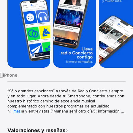
TV
iPhone
“Sólo grandes canciones” a través de Radio Concierto siempre 
y en todo lugar. Ahora desde tu Smartphone, continuamos con 
nuestro histórico camino de excelencia musical 
complementado con nuestros programas de actualidad 
noticiosa y entrevistas (“Mañana será otro día”); información 
más
musical y cultura pop (“Casetera Concierto”, “Box Set 
Concierto”, “Zoom Concierto”); y entretenida conversación 
para cerrar el día (“La comunidad sin anillo”) . Además, 
Valoraciones y reseñas
nuestros especiales de fin de semana: “En vivo y en 