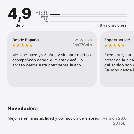
Concierto” y “Catálogo Concierto”. 

4,9
Nuestra App de Radio Concierto incluye:

- Transmisión en directo

- Información de canciones

- Audios exclusivos

de 5
8 valoraciones
- Programación en detalle 

Descárgala y ponla en tus Apps favoritas. Y síguenos en 
@conciertoradio, en nuestro Facebook Radio Concierto, y en 
Desde España
Espectacular!
12/12/2025
nuestro sitio web www.concierto.cl.
Pao77Chile
Me vine hace ya 3 años y siempre me han 
Excelente, nun
acompañado desde que estoy acá Un 
pesar de la dista
abrazo desde este continente lejano
del sonido son e
Saludos desde 
Novedades
Mejoras en la estabilidad y corrección de errores
Versión 28.0
26 feb.