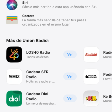
Siri
Sácale más partido a esta app usándola con Siri.
Cartera
La forma más sencilla de tener tus pases
organizados en el mismo lugar.
Más de Union Radio
LOS40 Radio
Radi
Ver
Todos los éxitos
Músic
Cadena SER
Podi
Ver
Radio
Entre
Noticias y radio en
directo
Cadena Dial
Ke B
Ver
Radio
Músic
Lo mejor de nuestra
música.