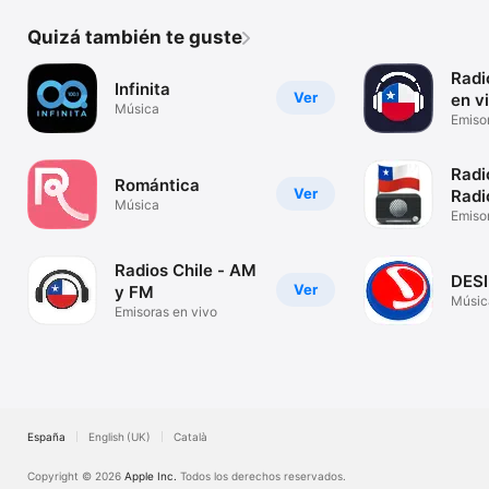
Quizá también te guste
Radi
Infinita
Ver
en v
Música
Emiso
podca
Radi
Romántica
Ver
Radi
Música
Emiso
Vivo
Radios Chile - AM
DES
Ver
y FM
Músic
Emisoras en vivo
España
English (UK)
Català
Copyright © 2026
Apple Inc.
Todos los derechos reservados.