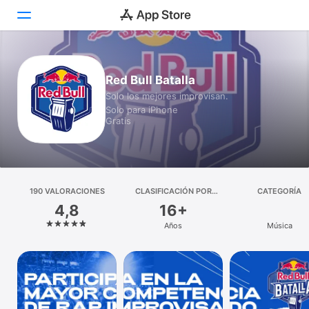
Hoy
Red Bull Batalla
Solo los mejores improvisan.
Juegos
Solo para iPhone
Gratis
Apps
Arcade
Buscar
190 VALORACIONES
CLASIFICACIÓN POR
CATEGORÍA
EDADES
4,8
16+
Plataforma
Años
Música
iPhone
iPad
Mac
Watch