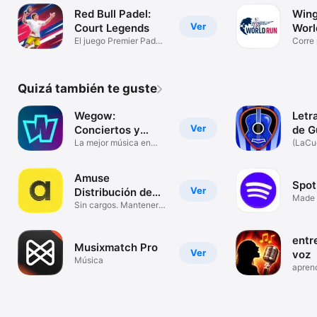
Red Bull Padel:
Wing
Ver
Court Legends
Worl
El juego Premier Padel
Corre 
móvil
puede
Quizá también te guste
Wegow:
Letr
Ver
Conciertos y
de G
festivales
La mejor música en
(LaCu
directo
Amuse
Spoti
Ver
Distribución de
Made f
música
Sin cargos. Mantener
teams
100%
entr
Musixmatch Pro
Ver
voz
Música
aprend