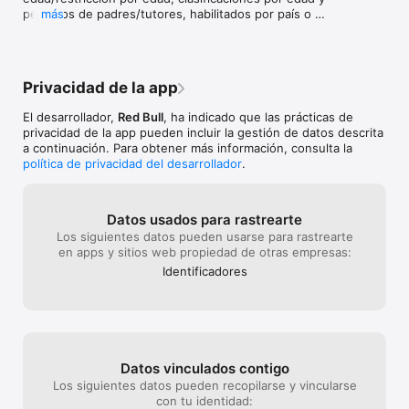
permisos de padres/tutores, habilitados por país o 
más
región donde se apliquen las leyes de verificación de 
edad.

- Sincronización de eventos de Single Sign-On: Se 
añadió la integración de eventos SSO para que las 
Privacidad de la app
actualizaciones de perfil y las eliminaciones de cuenta 
se sincronicen automáticamente.
El desarrollador,
Red Bull
, ha indicado que las prácticas de
privacidad de la app pueden incluir la gestión de datos descrita
a continuación. Para obtener más información, consulta la
política de privacidad del desarrollador
.
Datos usados para rastrearte
Los siguientes datos pueden usarse para rastrearte
en apps y sitios web propiedad de otras empresas:
Identificado­res
Datos vinculados contigo
Los siguientes datos pueden recopilarse y vincularse
con tu identidad: