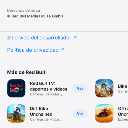
Derechos de autor
© Red Bull Media House GmbH
Sitio web del desarrollador
Política de privacidad
Más de Red Bull
Red Bull TV:
Bike
Ver
deportes y vídeos
Carrer
Carreras, películas y
Mont
series
Dirt Bike
Offr
Ver
Unchained
Unch
Carreras de Motos
Extrem
Extremas