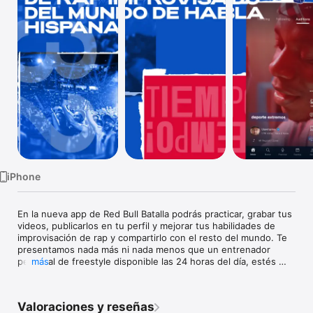
TV
iPhone
En la nueva app de Red Bull Batalla podrás practicar, grabar tus 
videos, publicarlos en tu perfil y mejorar tus habilidades de 
improvisación de rap y compartirlo con el resto del mundo. Te 
presentamos nada más ni nada menos que un entrenador 
personal de freestyle disponible las 24 horas del día, estés 
más
donde estés. 

Podrás conectar con una inmensa comunidad de MCs, poner a 
Valoraciones y reseñas
prueba tus capacidades y descubrir el mejor talento del 