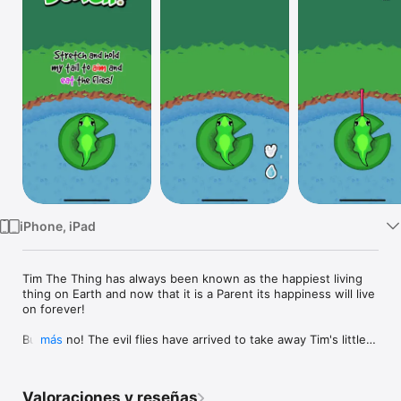
TV
iPhone, iPad
Tim The Thing has always been known as the happiest living 
thing on Earth and now that it is a Parent its happiness will live 
on forever!

But, oh no! The evil flies have arrived to take away Tim's little 
más
one.

Never fear! Tim has a plan! It'll eat all the flies one by one. But 
Valoraciones y reseñas
it needs your help!
