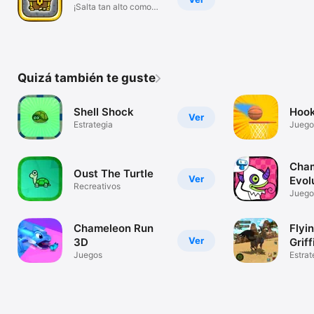
¡Salta tan alto como
puedas!
Quizá también te guste
Shell Shock
Hook
Ver
Estrategia
Juego
Cha
Oust The Turtle
Ver
Evol
Recreativos
Juego
Mutan
Chameleon Run
Flyi
Ver
3D
Grif
Juegos
Estrat