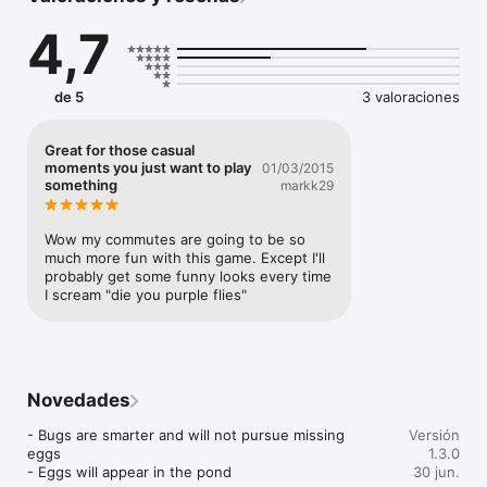
4,7
Help Tim aim and it'll do the rest, unless you really want to eat 
some of the flies yourself!

Will you be a hero and help Tim save its precious little one? Of 
de 5
3 valoraciones
course you will!
Great for those casual
moments you just want to play
01/03/2015
something
markk29
Wow my commutes are going to be so 
much more fun with this game. Except I'll 
probably get some funny looks every time 
I scream "die you purple flies"
Novedades
- Bugs are smarter and will not pursue missing 
Versión
eggs

1.3.0
- Eggs will appear in the pond
30 jun.