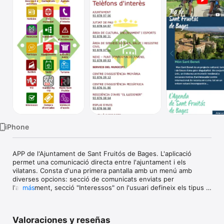
TV
iPhone
APP de l'Ajuntament de Sant Fruitós de Bages. L'aplicació 
permet una comunicació directa entre l'ajuntament i els 
vilatans. Consta d'una primera pantalla amb un menú amb 
diverses opcions: secció de comunicats enviats per 
l'ajuntament, secció "Interessos" on l'usuari defineix els tipus 
más
de comunicats que vol rebre, secció "Agenda", llistat de 
telèfons d'interés, accés directe a la web de l'ajuntament, 
llistat de notícies, secció per a la comunicació d'incidències i 
Valoraciones y reseñas
diverses seccions informatives.