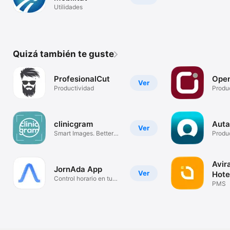
Utilidades
Quizá también te guste
ProfesionalCut
Ope
Ver
Productividad
Produ
clinicgram
Auta
Ver
Smart Images. Better
Produ
Decisions
Avir
JornAda App
Ver
Hote
Control horario en tu
PMS
empresa