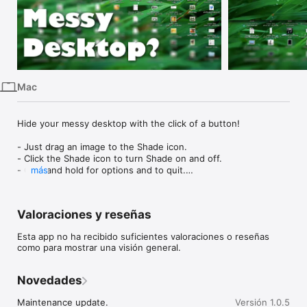
iPhone
iPad
Mac
Watch
Mac
TV
Hide your messy desktop with the click of a button!

- Just drag an image to the Shade icon.

- Click the Shade icon to turn Shade on and off.

- Click and hold for options and to quit.

más
Visit the website for a demo.
Valoraciones y reseñas
Esta app no ha recibido suficientes valoraciones o reseñas
como para mostrar una visión general.
Novedades
Maintenance update.
Versión 1.0.5