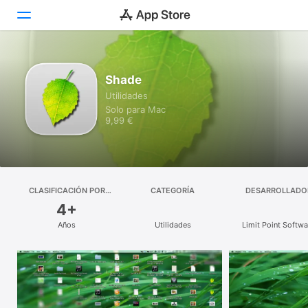
Descubrir
Shade
Utilidades
Arcade
Solo para Mac
9,99 €
Crear
Trabajar
Jugar
CLASIFICACIÓN POR
CATEGORÍA
DESARROLLADO
EDADES
4+
Desarrollar
Años
Utilidades
Limit Point Softwa
Categorías
Buscar
Plataforma