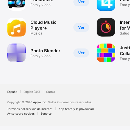
Ver
Foto y vídeo
Foto y
Cloud Music
Inte
Ver
Player+
for 
Música
(Taba
Salud 
Just
Photo Blender
Ver
Coll
Foto y vídeo
Foto y
España
English (UK)
Català
Copyright © 2026
Apple Inc.
Todos los derechos reservados.
Términos del servicio de internet
App Store y la privacidad
Aviso sobre cookies
Soporte