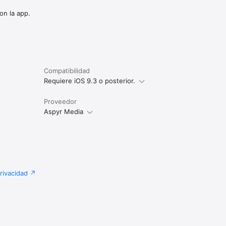
on la app.
.

Compatibilidad
States 
Requiere iOS 9.3 o posterior.
nment 
 or 
demark of 
Proveedor
nd iPod 
Aspyr Media
nd trade 
privacidad