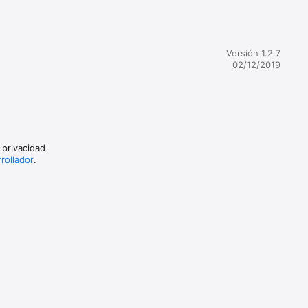
ción)

Pro 10.5", 
Versión 1.2.7
02/12/2019
 privacidad
rrollador
.