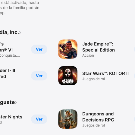
” está activado, hasta
 de la familia podrán
app.
ia, Inc.
's
Jade Empire™:
Ver
ion® VI
Special Edition
Conquista.
Acción
er I-III
Star Wars™: KOTOR II
Ver
red
Juegos de rol
 guste
Dungeons and
ter Nights
Ver
Decisions RPG
ol
Juegos de rol