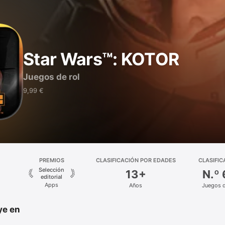
Star Wars™: KOTOR
Juegos de rol
9,99 €
PREMIOS
CLASIFICACIÓN POR EDADES
CLASIFIC
Selección
13+
N.º
editorial
Apps
Años
Juegos d
ye en