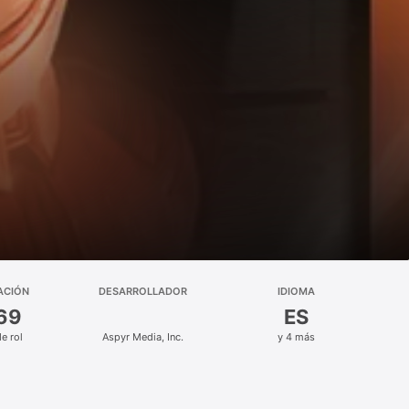
ACIÓN
DESARROLLADOR
IDIOMA
 69
ES
e rol
Aspyr Media, Inc.
y 4 más