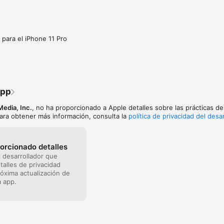
ad Mini (2.ª generación), iPad Mini (3.ª generación), iPad Mini (4.ª genera
eneración), iPad (4.ª generación), iPad Air, iPad Air 2, iPad Pro 9,7", iPad 
 para el iPhone 11 Pro
,9", iPad (5.ª generación)

(5.ª generación), iPod Touch (6.ª generación)

——

ibles

app
——

Media, Inc.
, no ha proporcionado a Apple detalles sobre las prácticas de
ad Mini

Para obtener más información, consulta la
política de privacidad del desa
ess Controller, mando inalámbrico para iOS

rShell de Logitech

 iOS de Mad Catz

A ACE™

orcionado detalles
 iOS Tt eSPORTS 

l desarrollador que
s para iOS de SteelSeries

alles de privacidad
óxima actualización de
a app.
 alemán, Español, Italiano
