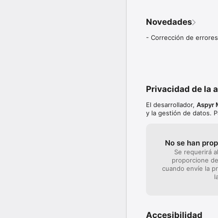
iPad Mini: iPad Mini, iP
Novedades
iPad: iPad 2, iPad (3.ª g
- Corrección de errores
iPad Pro 11", iPad Pro 12
iPad Touch: iPod Touch 
————————————
Mandos de juego compat
Privacidad de la 
————————————
El desarrollador,
Aspyr 
Mando Gamevice para iP
y la gestión de datos. 
Horipad: Ultimate Wirel
Mando con batería Powe
Mando Micro CTRL para
Mando POWER de MOG
No se han prop
Mando Contour de para
Se requerirá a
Mandos Nimbus y Stratu
proporcione det
cuando envíe la pr
——————————

l
Idiomas disponibles

——————————

Audio: Inglés

Accesibilidad
Textos: Inglés, francés,