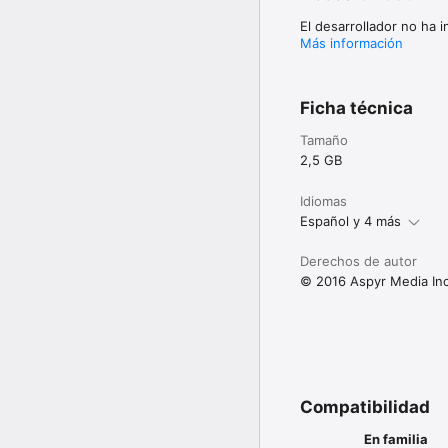
El desarrollador no ha 
————————————
Más información
Notas de asistencia técn
————————————
Puedes ponerte en cont
Ficha técnica
Tamaño
LucasArts, the LucasArt
2,5 GB
and/or in other countrie
Company Ltd. or Lucasfi
registered trademarks o
Idiomas
Aspyr Media, Inc., and 
Español y 4 más
are trademarks of Apple 
names are the propertie
Derechos de autor
© 2016 Aspyr Media Inc
Compatibilidad
En familia