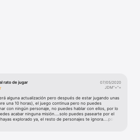
o Oscuro? 
omo si te 
rma de 
l rato de jugar
07/05/2020
JDM"="=
ooine, la 
erá alguna actualización pero después de estar jugando unas 
re una 10 horas), el juego continua pero no puedes 
nar con ningún personaje, no puedes hablar con ellos, por lo 
edes acabar ninguna misión....solo puedes pasearte por el 
ayas explorado ya, el resto de personajes te ignora....por 
des hacer nada más....ni acabar misiones y ni hacer 
6S Plus, 
..muy mal. Borre la partida y comencé desde el principio......y 
Phone XS 
endo el mismo problema. Espero que se solucione pronto