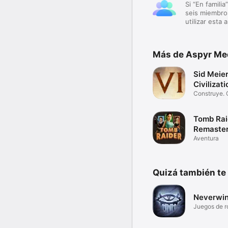
Si “En familia
seis miembros
utilizar esta 
Más de Aspyr Med
Sid Meier
Civilizat
Construye. 
Inspira.
Tomb Raid
Remaste
Aventura
Quizá también te
Neverwin
Juegos de r