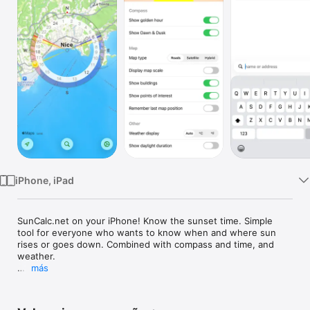
TV
iPhone, iPad
SunCalc.net on your iPhone! Know the sunset time. Simple  
tool for everyone who wants to know when and where sun 
rises or goes down. Combined with compass and time, and 
weather.

más
Knows time zones and shows time word wide - probably 
nicest tool to know the time at some place at the Earth, so far 
:)