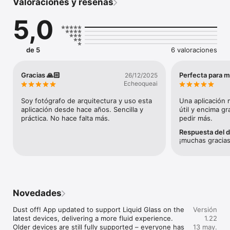
Valoraciones y reseñas
5,0
de 5
6 valoraciones
Gracias 🙏🏻
Perfecta para m
26/12/2025
Echeoqueai
Soy fotógrafo de arquitectura y uso esta 
Una aplicación 
aplicación desde hace años. Sencilla y 
útil y encima gr
práctica. No hace falta más.
pedir más.
Respuesta del d
¡muchas gracias
Novedades
Dust off! App updated to support Liquid Glass on the 
Versión
latest devices, delivering a more fluid experience. 
1.22
Older devices are still fully supported – everyone has 
13 may.