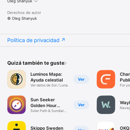
Oleg Shanyuk
Derechos de autor
© Oleg Shanyuk
Política de privacidad
Quizá también te guste
Luminos Mapa:
Char
Ver
Ayuda celestial
Publ
Ver datos de Sol / Luna.
For yo
Sun Seeker
Wayb
Ver
Golden Hour
Naveg
Tracker
Solar Path & Sundial
Compass
Skippo Sweden
OKQ