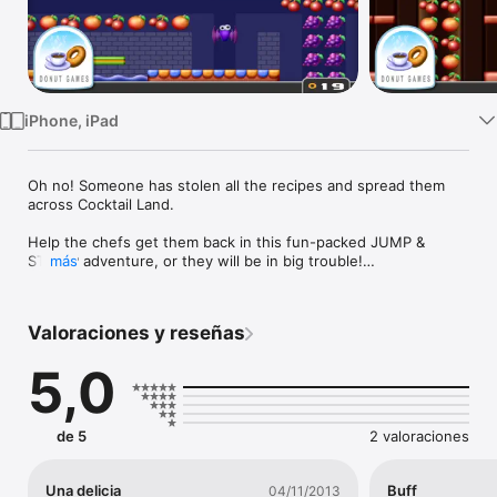
TV
iPhone, iPad
Oh no! Someone has stolen all the recipes and spread them 
across Cocktail Land.

Help the chefs get them back in this fun-packed JUMP & 
STOMP adventure, or they will be in big trouble!

más
- - - - - - - - - - - - - - - - - -

Valoraciones y reseñas
GAME FEATURES:

5,0
- Coin-up style JUMP & STOMP fun

- 64 LEVELS with replay value: Go back and improve your 
score whenever you want!

- 3 Control modes: DPad, Swipe, Zoned Swipe

de 5
2 valoraciones
- Adoring RETRO music

- Levels packed with varying gizmos, conveyor belts, cannon 
balls, trampolines etc.

Una delicia
Buff
04/11/2013