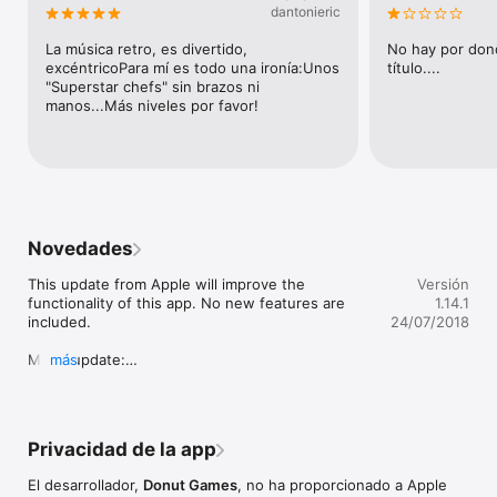
- Achievements to earn and unlock

dantonieric
- Donut Games' Collectors Icon #19

- And much more...

La música retro, es divertido, 
No hay por dond
excéntricoPara mí es todo una ironía:Unos 
título....
TECH FEATURES:

"Superstar chefs" sin brazos ni 
manos...Más niveles por favor!
- Game Center support

- MFi controller support

- ION Arcade controller support

- Universal App (iPad, iPhone, iPod Touch)

- - - - - - - - - - - - - - - - - -

Novedades
BIG SAVINGS

This update from Apple will improve the 
Versión
Haven't tried Superstar Chefs before?

functionality of this app. No new features are 
1.14.1
included.

24/07/2018
Get this updated smart phone/tablet version, and save a 
WHOPPING 95% compared to the classic, highly acclaimed 
Minor update:

más
Mac & PC versions.

- Tweaked the ingame D-pad to avoid 
interference with iPhone X's home indicator

- - - - - - - - - - - - - - - - - -

We hope that you still enjoy this old classic from 
Enjoy another Donut Games release!
Privacidad de la app
2003. Did you know that this was the first game 
officially created by the Donut Games team, only 
El desarrollador,
Donut Games
, no ha proporcionado a Apple
we used a different label back then? This was 6 