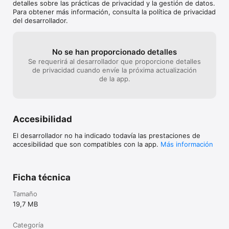
detalles sobre las prácticas de privacidad y la gestión de datos.
years prior to our first iPhone game in 2009, and 
Para obtener más información, consulta la política de privacidad
Superstar Chefs was originally released as an 
del desarrollador.
indie game for desktop computers.
No se han proporcionado detalles
Se requerirá al desarrollador que proporcione detalles
de privacidad cuando envíe la próxima actualización
de la app.
Accesibilidad
El desarrollador no ha indicado todavía las prestaciones de
accesibilidad que son compatibles con la app.
Más información
Ficha técnica
Tamaño
19,7 MB
Categoría