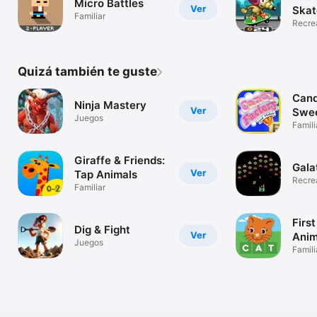
Micro Battles
Ver
Skat
Familiar
Recre
Quizá también te guste
Can
Ninja Mastery
Ver
Swee
Juegos
Trea
Famili
Giraffe & Friends:
Gala
Ver
Tap Animals
Recre
Familiar
Firs
Dig & Fight
Ver
Anim
Juegos
Famili