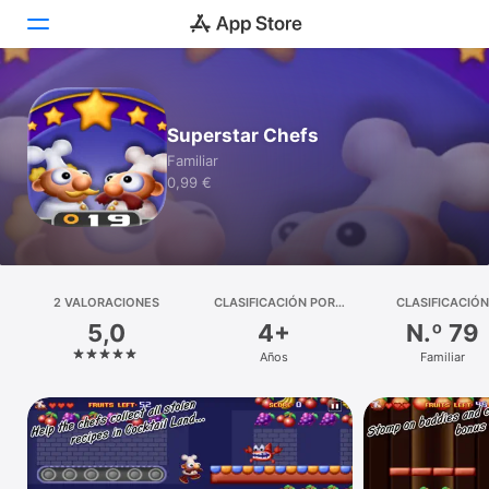
Hoy
Superstar Chefs
Juegos
Familiar
0,99 €
Apps
Arcade
Buscar
2 VALORACIONES
CLASIFICACIÓN POR
CLASIFICACIÓN
EDADES
5,0
4+
N.º 79
Plataforma
Años
Familiar
iPhone
iPad
Mac
Watch