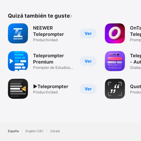
FLECHA ABAJO --> TAMAÑO DEL TEXTO -

FLECHA IZQUIERDA --> VELOCIDAD -

FLECHA DERECHA --> VELOCIDAD +

Quizá también te guste
NÚMERO 1 --> MARGEN +

I --> MARGEN -
NEEWER
OnT
Ver
Teleprompter
Tele
Productividad
Capt
Prompt
Graba
Teleprompter
Tele
Ver
Premium
- Au
Prompter de Estudios
Graba
de Vídeo
guion
▶Teleprompter
Quot
Ver
Productividad
Produ
España
English (UK)
Català