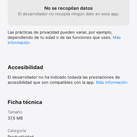
		Start: ON/OFF & Back to Top

		Mouse: Mouse

No se recopilan datos
		Exit: Exit

El desarrollador no recopila ningún dato en esta app.
	---Joystick: 

		Down: + Speed

		Up: - Speed

Las prácticas de privacidad pueden variar, por ejemplo,
		Right: + Font Size

dependiendo de tu edad o de las funciones que uses.
Más
		Left: - Font Size

información
Pedal TeleprompterPAD: www.teleprompterpad.com/pedal

	---Click Mode: 

		Click: Play / Pause

Accesibilidad
		Click & Hold: Rewind

	---Hold Mode: 

El desarrollador no ha indicado todavía las prestaciones de
		Click & Hold: Play

accesibilidad que son compatibles con la app.
Más información
		Release: Pause

		2x Clicks + Hold: Rewind

Otros Pedales

Ficha técnica
	*Donner 

Tamaño
	---Mode 1: 

37,5 MB
		Right Pedal: Play/Pause

		Left Pedal: Rewind

Categoría
	---Mode 5: 

		Right Pedal: Speed up

Productividad