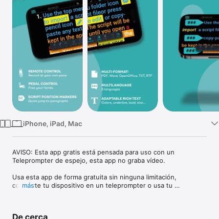
TV
iPhone, iPad, Mac
AVISO: Esta app gratis está pensada para uso con un 
Teleprompter de espejo, esta app no graba vídeo. 

Usa esta app de forma gratuita sin ninguna limitación, 
convierte tu dispositivo en un teleprompter o usa tu 
más
dispositivo en combinación con un teleprompter profesional 
de espejo .

De cerca