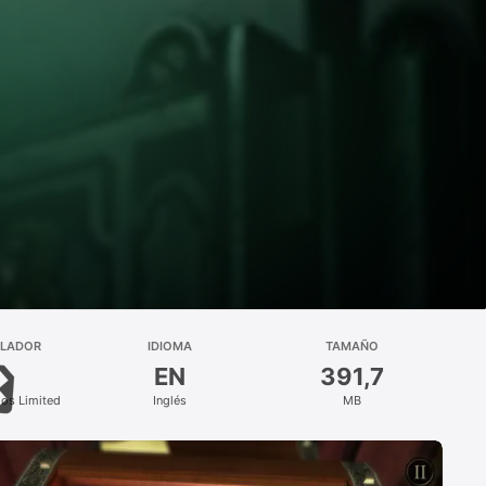
LLADOR
IDIOMA
TAMAÑO
EN
391,7
ios Limited
Inglés
MB