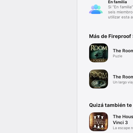
En familia
Si “En familia
seis miembros
utilizar esta 
Más de Fireproof
The Roo
Puzle
The Roo
Un largo via
Quizá también te
The Hous
Vinci 3
La escape r