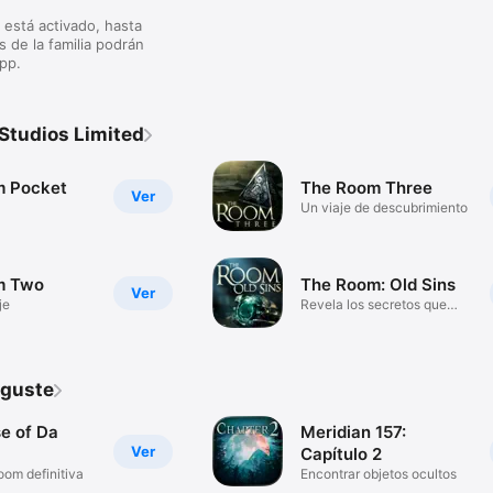
” está activado, hasta
 de la familia podrán
app.
 Studios Limited
m Pocket
The Room Three
Ver
Un viaje de descubrimiento
m Two
The Room: Old Sins
Ver
je
Revela los secretos que
oculta
 guste
e of Da
Meridian 157:
Ver
Capítulo 2
oom definitiva
Encontrar objetos ocultos