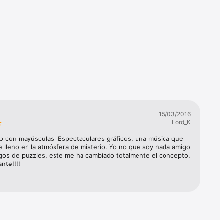
15/03/2016
átiles de 
Lord_K
o con mayúsculas. Espectaculares gráficos, una música que 
 lleno en la atmósfera de misterio. Yo no que soy nada amigo 
egos de puzzles, este me ha cambiado totalmente el concepto. 
nte!!!!
e lleno 