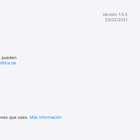
s 
Versión 1.0.5
positivo 
23/02/2021
con un 
 Los 
pp pueden
lítica de


o The 
ortugués 
iones que uses.
Más información