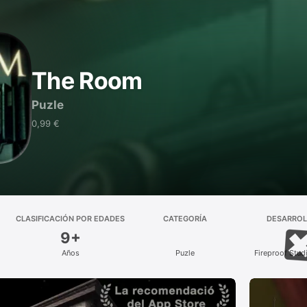
The Room
Puzle
0,99 €
CLASIFICACIÓN POR EDADES
CATEGORÍA
DESARRO
9+
Años
Puzle
Fireproof Stud