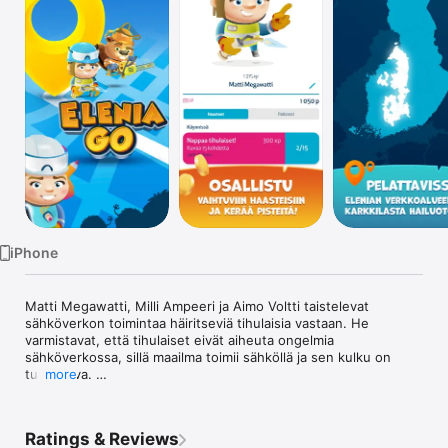
TV
iPhone
Matti Megawatti, Milli Ampeeri ja Aimo Voltti taistelevat 
sähköverkon toimintaa häiritseviä tihulaisia vastaan. He 
varmistavat, että tihulaiset eivät aiheuta ongelmia 
sähköverkossa, sillä maailma toimii sähköllä ja sen kulku on 
turvattava. 

more
Kuvaamalla sähköverkon kohteita sijaintipohjaisessa EleniaGO 
pelissä autat Megawattia, Ampeeria ja Volttia! Pidetään 
Ratings & Reviews
sähköverkosta yhdessä huolta!
