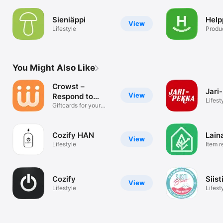
Sieniäppi
Help
View
Lifestyle
Produc
You Might Also Like
Crowst –
Jari
View
Respond to
Lifest
surveys
Giftcards for your
opinions!
Cozify HAN
Lain
View
Lifestyle
Item r
Cozify
Siist
View
Lifestyle
Lifest