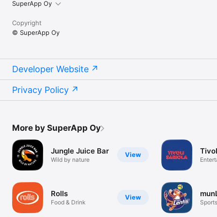
SuperApp Oy
Copyright
© SuperApp Oy
Developer Website
Privacy Policy
More by SuperApp Oy
Jungle Juice Bar
Tivol
View
Wild by nature
Enter
Rolls
munL
View
Food & Drink
Sport