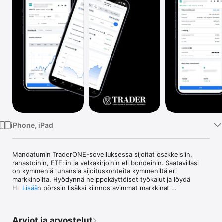
TV
iPhone, iPad
Mandatumin TraderONE-sovelluksessa sijoitat osakkeisiin, 
rahastoihin, ETF:iin ja velkakirjoihin eli bondeihin. Saatavillasi 
on kymmeniä tuhansia sijoituskohteita kymmeniltä eri 
markkinoilta. Hyödynnä helppokäyttöiset työkalut ja löydä 
Helsingin pörssin lisäksi kiinnostavimmat markkinat 
Lisää
Yhdysvalloista Japaniin ja Australiasta Etelä-Afrikkaan. 

TraderONE sopii yksinkertaisuutta arvostavalle sijoittajalle. 
Arviot ja arvostelut
Rakenna salkkusi tehokkaiden haku- ja suodatintoimintojen 