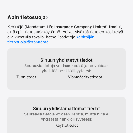
teemoihin 

• Kauppalehden ja kansainvälisten uutistoimistojen uutiset 

Apin tietosuoja
• Analyytikkojen tavoitehinnat osakkeille maailmanlaajuisesti 

Kehittäjä (
Mandatum Life Insurance Company Limited
) ilmoitti,
että apin tietosuojakäytännöt voivat sisältää tietojen käsittelyä
• Voit käydä kauppaa myös bondeilla suoraan sovelluksesta 

alla kuvatulla tavalla. Katso lisätietoja
kehittäjän
tietosuojakäytännöstä
.
• Turvallinen kirjautuminen verkkopankkitunnuksilla tai 
mobiilivarmenteella 

• Nopea pääsy sijoituksiisi Touch ID:lla ja Face ID:lla

Sinuun yhdistetyt tiedot
Seuraavia tietoja voidaan kerätä ja ne voidaan
• Ilmoitukset toteutuneista toimeksiannoista  

yhdistää henkilöllisyyteesi:
Tunnisteet
Vianmääritys­tiedot
Tule asiakkaaksi 

Käy kauppaa arvo-osuustilillä, osakesäästötilillä tai molemmilla. 

Tarvitset suomalaiset verkkopankkitunnukset ottaaksesi 
Sinuun yhdistämät­tömät tiedot
palvelun käyttöön. Avaa Trader-asiakkuus osoitteessa 
www.mandatumtrader.fi ennen TraderONE- tai TraderGO-
Seuraavia tietoja voidaan kerätä, mutta niitä ei
sovelluksen käyttöönottoa. Voit avata asiakkuuden myös 
yhdistetä henkilöllisyyteesi:
suoraan sovelluksessa olevan linkin kautta.  

Käyttötiedot