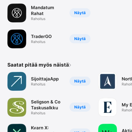
Mandatum
Näytä
Rahat
Rahoitus
TraderGO
Näytä
Rahoitus
Saatat pitää myös näistä
SijoittajaApp
Nort
Näytä
Rahoitus
Rahoi
Seligson & Co
My Ev
Näytä
Taskusalkku
Rahoi
Rahoitus
Kvarn X:
Akti