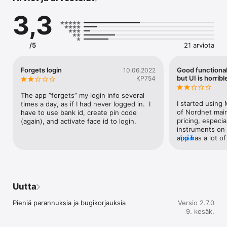
avulla ja lisää kiinnostavimmat kohteet seurantalistoillesi 
3,3
helppoa seurantaa varten mobiiliin ja selainsovellukseen. 
Löydä seuraava sijoituskohteesi suodattamalla omaisuuslajin, 
pörssin, toimialan tai esimerkiksi osinkotuoton perusteella. 
Katso myös mistä muista osakkeista tai ETF:istä samaa 
/5
21 arviota
katsoneet sijoittajat ovat kiinnostuneet.  

Jos haluat käyttöösi kattavat työkalut aktiiviseen 
Forgets login
Good functional
10.06.2022
kaupankäyntiin ja treidaamiseen, valitse TraderGO-sovellus. 

but UI is horribl
KP754
Traderissa hajautat sijoituksesi helposti niin markkinan, 
The app ”forgets” my login info several 
toimialan kuin omaisuuslajinkin mukaan. Seuraa sijoitustesi 
I started using
times a day, as if I had never logged in.  I 
kehitystä ja salkkusi koostumusta monipuolisesta 
of Nordnet main
have to use bank id, create pin code 
portfolionäkymästä. Aseta take profit ja stop loss -
pricing, especia
(again), and activate face id to login.
toimeksiantoja kotiuttaaksesi mahdollisia voittoja ja 
instruments on 
rajoittaaksesi tappioita. 

app has a lot of
lisää
good, but I think
The website als
• Laaja valikoima pörssejä ja sijoituskohteita 

UI and the app 
different, light 
• Kilpailukykyiset hinnat  

am thinking abo
Uutta
and the higher 
• Erinomaiset haku- ja suodatintoiminnot helpottavat uusien 
bad UI Trader ha
Pieniä parannuksia ja bugikorjauksia
Versio 2.7.0
sijoituskohteiden löytämistä 

service anymore
9. kesäk.
providing this s
• Katso mistä muut sijoittajat olivat kiinnostuneita ja tutustu 
a revamp of the