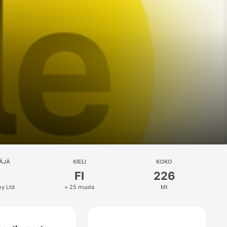
ÄJÄ
KIELI
KOKO
FI
226
oy Ltd
+ 25 muuta
Mt