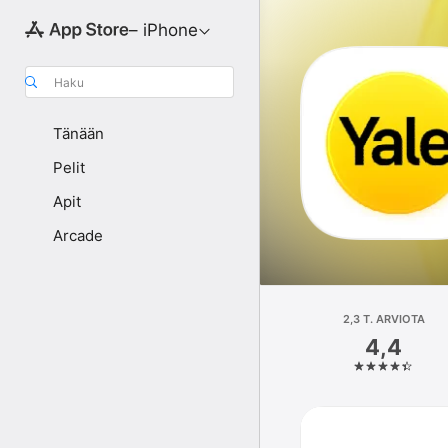
– iPhone
Haku
Tänään
Pelit
Apit
Arcade
2,3 T. ARVIOTA
4,4