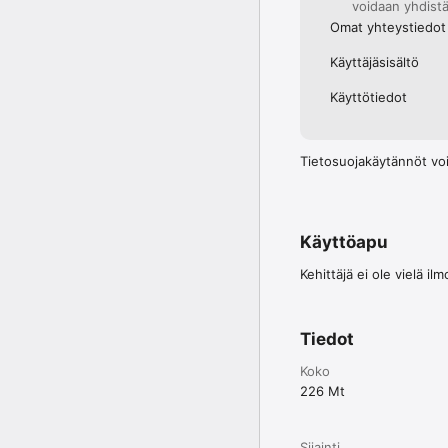
voidaan yhdistä
Omat yhteystiedot
Käyttäjä­sisältö
Käyttötiedot
Tietosuojakäytännöt voi
Käyttöapu
Kehittäjä ei ole vielä i
Tiedot
Koko
226 Mt
Sijainti