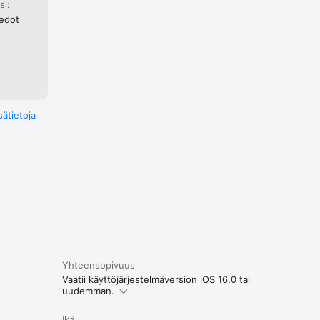
si:
iedot
sätietoja
Yhteensopivuus
Vaatii käyttöjärjestelmäversion iOS 16.0 tai
uudemman.
Ikä