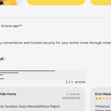
e Access app** 

y convenience and trusted security for your entire home through smart 
he Yale Home app. 

protect the things that matter the most. Peace of mind is only a tap away
ut
 Yale smart devices such as Yale Linus Locks, Yale Doorman Locks, Yale
tible products in your region, visit yalehome.com
2,3 t. arviota
: Yale Home
Erno Räsä
4. toukok.
MMMM2026
as Sovellus Assa Abloylta!Kiitos Paljon!
Yhteistyö 
ikinen ker