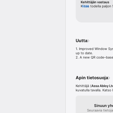
Kehittäjän vastaus
Kiitos todella paljon
lisää
tyytyväinen sovelluks
Uutta
1. Improved Window Syst
up to date.

2. A new QR code–based
Apin tietosuoja
Kehittäjä (
Assa Abloy Lt
kuvatulla tavalla. Katso 
Sinuun yhd
Seuraavia tietoj