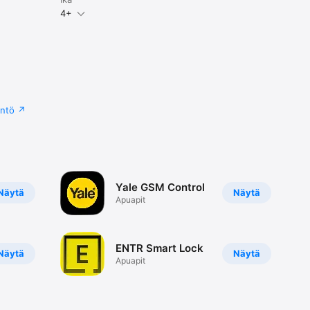
4+
äntö
Yale GSM Control
Näytä
Näytä
Apuapit
ENTR Smart Lock
Näytä
Näytä
Apuapit