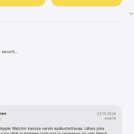
security 
. 

 Access 
nen
23.10.2024
emjr74
Apple Watchin kanssa varsin epäluotettavaa. Lähes joka 
ta jos jätät puhelimen taskusta ja ranteessa on vain Watch 