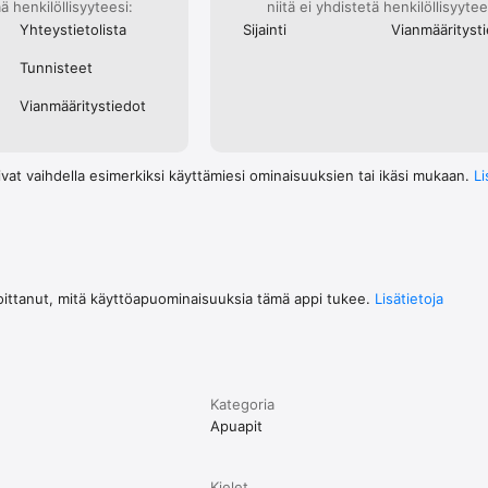
ä henkilöllisyyteesi:
niitä ei yhdistetä henkilöllisyytee
Yhteystieto­lista
Sijainti
Vianmääritys­t
Tunnisteet
Vianmääritys­tiedot
vat vaihdella esimerkiksi käyttämiesi ominaisuuksien tai ikäsi mukaan.
Li
lmoittanut, mitä käyttöapuominaisuuksia tämä appi tukee.
Lisätietoja
Kategoria
Apuapit
Kielet