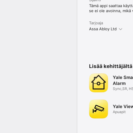
Tämä appi saattaa käyttää
se ei ole avoinna, mikä
Tarjoaja
Assa Abloy Ltd
Lisää kehittäjält
Yale Smar
Alarm
Sync,SR, H
Alarm AU
Yale Vie
Apuapit