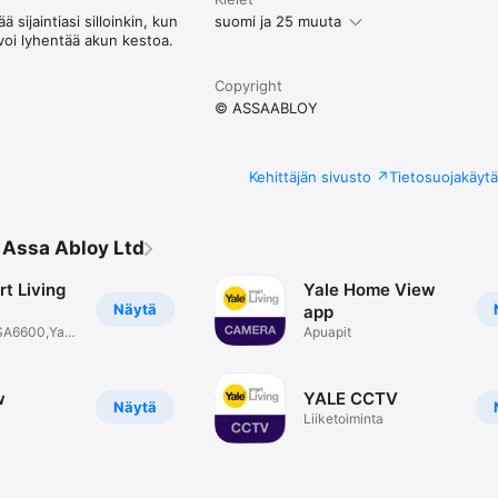
 sijaintiasi silloinkin, kun
suomi ja 25 muuta
 voi lyhentää akun kestoa.
Copyright
© ASSAABLOY
Kehittäjän sivusto
Tietosuojakäyt
ä Assa Abloy Ltd
t Living
Yale Home View
Näytä
app
SA6600,Yale
Apuapit
w
YALE CCTV
Näytä
Liiketoiminta