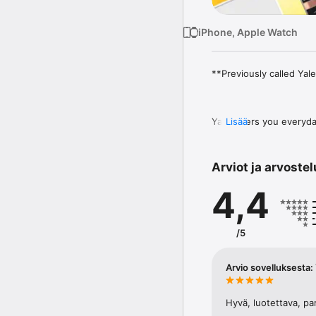
iPhone, Apple Watch
**Previously called Yal
Yale offers you everyda
Lisää
solutions powered by t
We’re here to help you 
Arviot ja arvostel
App supports access to
4,4
Module…

For a full list of compa
/5
Arvio sovelluksesta
Hyvä, luotettava, par