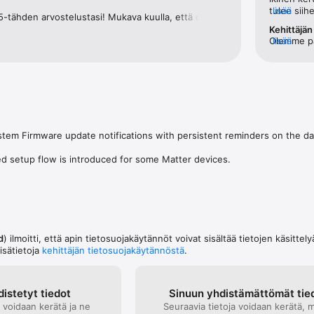
tulee siih
lisää
 5-tähden arvostelustasi! Mukava kuulla, että olet 
jatkaakses
een! Se on meille erittäin tärkeää. :) Jos tarvitset 
Kehittäjän
puhelimen k
apua jatkossa, olethan rohkeasti yhteydessä; autamme mielellämme! 
Olemme pah
lisää
siihen luk
yhteys ai
älykellolla
ratkaisemi
yale.suppo
välitämme 
suorittaa 
ratkaisem
ratkaisua.
em Firmware update notifications with persistent reminders on the dash
 setup flow is introduced for some Matter devices.
d
) ilmoitti, että apin tietosuojakäytännöt voivat sisältää tietojen käsittelyä
lisätietoja
kehittäjän tietosuojakäytännöstä
.
istetyt tiedot
Sinuun yhdistämät­tömät tie
a voidaan kerätä ja ne
Seuraavia tietoja voidaan kerätä, 