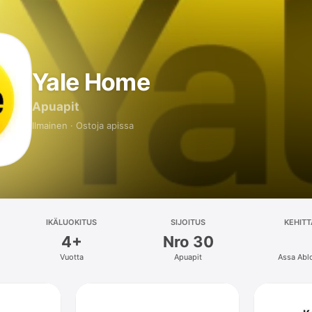
Yale Home
Apuapit
Ilmainen · Ostoja apissa
IKÄLUOKITUS
SIJOITUS
KEHITT
4+
Nro 30
Vuotta
Apuapit
Assa Abl