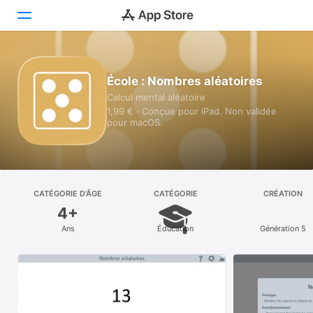
Aujourd’hui
École : Nombres aléatoires
Calcul mental aléatoire
Jeux
1,99 € · Conçue pour iPad. Non validée
pour macOS.
Apps
Arcade
Recherche
CATÉGORIE D’ÂGE
CATÉGORIE
CRÉATION
4+
Plateforme
Ans
Éducation
Génération 5
iPhone
iPad
Mac
Vision