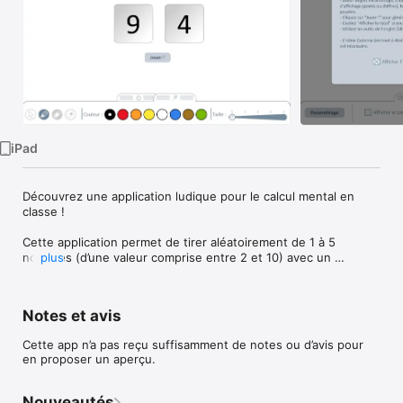
Watch
TV
iPad
Découvrez une application ludique pour le calcul mental en 
classe !

Cette application permet de tirer aléatoirement de 1 à 5 
nombres (d’une valeur comprise entre 2 et 10) avec un 
plus
affichage en points ou en chiffres. On peut ainsi créer des 
situations de calcul mental paramétrées selon le niveau des 
élèves.

Notes et avis
Les élèves peuvent travailler par deux selon les consignes de 
Cette app n’a pas reçu suffisamment de notes ou d’avis pour
l'enseignant, et confronter leurs résultats. Il peut par exemple 
en proposer un aperçu.
leur demander :

- d’additionner ou de multiplier les nombres ;

- de classer les nombres du plus petit au plus grand ;

Nouveautés