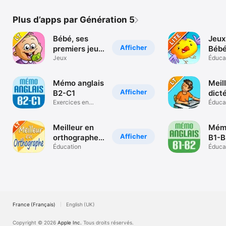
Plus d’apps par Génération 5
Bébé, ses
Jeux
Afficher
premiers jeux
Bébé
LT
Jeux
Éduca
Mémo anglais
Meil
Afficher
B2-C1
dicté
Exercices en
Éduca
anglais
Meilleur en
Mémo
Afficher
orthographe
B1-B
Lite
Éducation
Éduca
France (Français)
English (UK)
Copyright © 2026
Apple Inc.
Tous droits réservés.