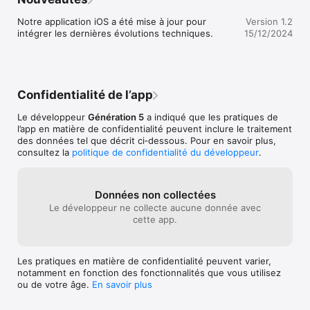
- de trouver le plus petit ou le plus grand nombre ;

- de jouer au jeu du "compte est bon", en proposant un 
Notre application iOS a été mise à jour pour 
Version 1.2
nombre cible à atteindre grâce au tirage aléatoire.

intégrer les dernières évolutions techniques.
15/12/2024
Des outils interactifs d’annotation (crayon et surligneur) sont 
également disponibles.
Confidentialité de l’app
Le développeur
Génération 5
a indiqué que les pratiques de
l’app en matière de confidentialité peuvent inclure le traitement
des données tel que décrit ci‑dessous. Pour en savoir plus,
consultez la
politique de confidentialité du développeur
.
Données non collectées
Le développeur ne collecte aucune donnée avec
cette app.
Les pratiques en matière de confidentialité peuvent varier,
notamment en fonction des fonctionnalités que vous utilisez
ou de votre âge.
En savoir plus