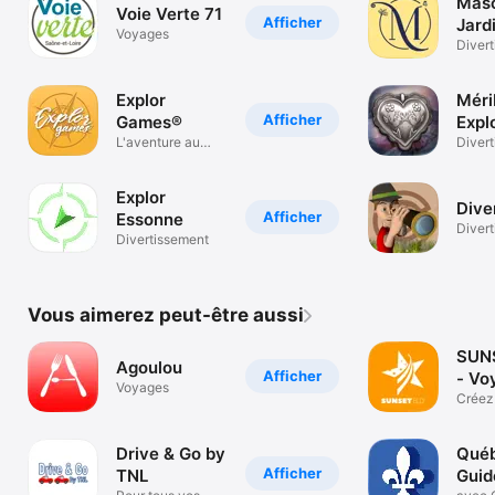
Masc
Voie Verte 71
Afficher
Jard
Voyages
Bota
Diver
Explor
Méri
Afficher
Games®
Expl
L'aventure au
Gam
Diver
creux de la main
Explor
Dive
Afficher
Essonne
Diver
Divertissement
Vous aimerez peut-être aussi
SUN
Agoulou
Afficher
- Vo
Voyages
USA
Créez
trip
Drive & Go by
Qué
Afficher
TNL
Guid