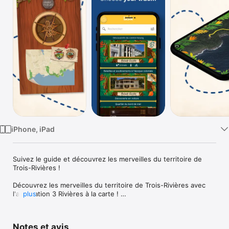
Watch
TV
iPhone, iPad
Suivez le guide et découvrez les merveilles du territoire de 
Trois-Rivières !

Découvrez les merveilles du territoire de Trois-Rivières avec 
l'application 3 Rivières à la carte ! 

plus
Choisissez votre circuit et guidez-vous à l'aide de la carte 
interactive. Les lieux insolites, les vestiges historiques, la 
Notes et avis
faune et la flore.
