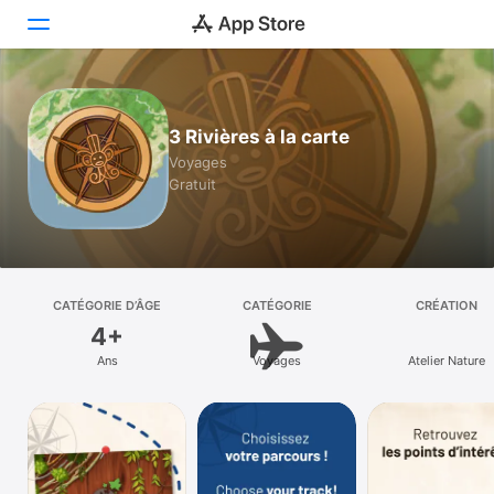
Aujourd’hui
3 Rivières à la carte
Jeux
Voyages
Gratuit
Apps
Arcade
Recherche
CATÉGORIE D’ÂGE
CATÉGORIE
CRÉATION
4+
Plateforme
Ans
Voyages
Atelier Nature
iPhone
iPad
Mac
Vision