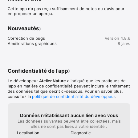
Utilisez les contenus multimédias pour observer et 
Cette app n’a pas reçu suffisamment de notes ou d’avis pour
comprendre ce qui vous entoure. Cette application est 
en proposer un aperçu.
évolutive et proposera régulièrement de nouveaux parcours. 

Bonne visite !
Nouveautés
Correction de bugs

Version 4.8.6
Améliorations graphiques
8 janv.
Confidentialité de l’app
Le développeur
Atelier Nature
a indiqué que les pratiques de
l’app en matière de confidentialité peuvent inclure le traitement
des données tel que décrit ci‑dessous. Pour en savoir plus,
consultez la
politique de confidentialité du développeur
.
Données n’établissant aucun lien avec vous
Les données suivantes peuvent être collectées, mais
elles ne sont pas liées à votre identité :
Localisation
Diagnostic