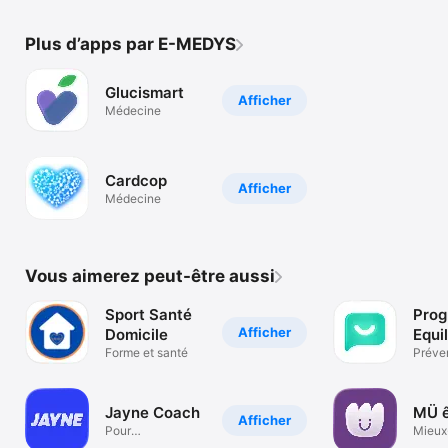
Plus d’apps par E-MEDYS
Glucismart
Afficher
Médecine
Cardcop
Afficher
Médecine
Vous aimerez peut-être aussi
Sport Santé
Pro
Afficher
Domicile
Equil
Forme et santé
Préve
et bie
Jayne Coach
MÜ ê
Afficher
Pour
Mieux
professionnels du
travail