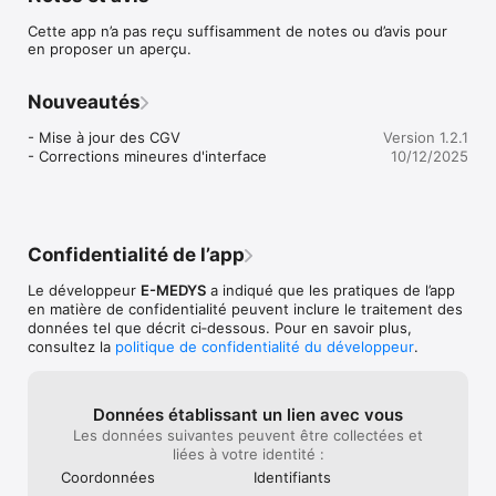
Dans le cas contraire, rien d’impossible ! Grâce à Activmed, 
Cette app n’a pas reçu suffisamment de notes ou d’avis pour
trouvez votre enseignant en activité physique adaptée sur: 
en proposer un aperçu.
https://pro.activmed.fr/mon-apa/ ! Vous pourrez ainsi fixer un 
rendez-vous, réaliser votre premier bilan et commencer à 
vous exercer. 

Nouveautés
Une fois votre enseignant choisi, il vous accompagnera en 
- Mise à jour des CGV

Version 1.2.1
présentiel comme en distanciel grâce à un programme ajusté 
- Corrections mineures d'interface
10/12/2025
en fonction de vos besoins comprenant des séances en vidéo 
faciles à comprendre et à suivre. Chaque séance sera 
entièrement construite par votre enseignant et vous sera 
donnée pour évaluation afin d’en juger la difficulté une fois 
réalisée. 

Confidentialité de l’app
Vos progrès et votre évolution seront évalués lors de bilan et 
Le développeur
E-MEDYS
a indiqué que les pratiques de l’app
la messagerie intégrée dans l’application mobile vous 
en matière de confidentialité peuvent inclure le traitement des
permettra de rester en contact avec votre enseignant pour 
données tel que décrit ci‑dessous. Pour en savoir plus,
courir tout droit vers la motivation ! 

consultez la
politique de confidentialité du développeur
.
L’ensemble se résume en un objectif, vous accompagner dans 
votre pratique de l’activité physique adaptée pour tous les 
bienfaits qu’elle apporte en vous amenant vers une meilleure 
Données établissant un lien avec vous
santé. 

Les données suivantes peuvent être collectées et
liées à votre identité :
Alors n’attendez plus et rejoignez la communauté de patients 
Coordonnées
Identifiants