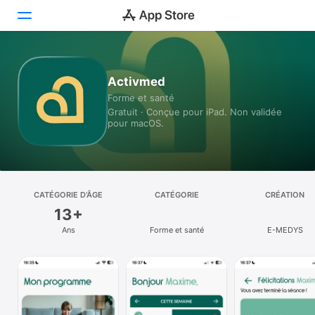
Aujourd’hui
Activmed
Forme et santé
Jeux
Gratuit · Conçue pour iPad. Non validée
pour macOS.
Apps
Arcade
Recherche
CATÉGORIE D’ÂGE
CATÉGORIE
CRÉATION
13+
Plateforme
Ans
Forme et santé
E-MEDYS
iPhone
iPad
Mac
Vision