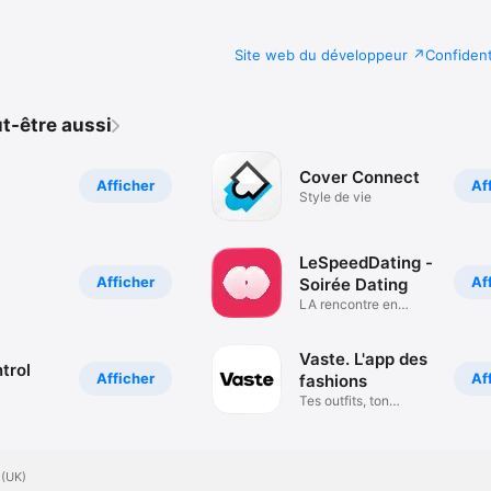
Site web du développeur
Confident
t-être aussi
Cover Connect
Afficher
Af
Style de vie
LeSpeedDating -
Afficher
Af
Soirée Dating
LA rencontre en
speed dating !
Vaste. L'app des
trol
Afficher
Af
fashions
Tes outfits, ton
inspiration
 (UK)