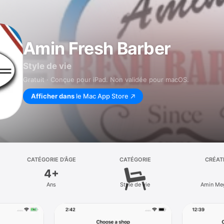
Amin Fresh Barber
Style de vie
Gratuit · Conçue pour iPad. Non validée pour macOS.
Afficher dans
le Mac App Store
CATÉGORIE D’ÂGE
CATÉGORIE
CRÉAT
4+
Ans
Style de vie
Amin Meg