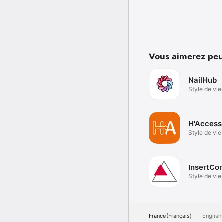
Vous aimerez peu
NailHub
Style de vie
H'Access
Style de vie
InsertCon
Style de vie
France (Français)
English