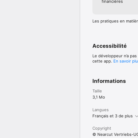
financières
Les pratiques en matièr
Accessibilité
Le développeur n’a pas 
cette app.
En savoir pl
Informations
Taille
3,1 Mo
Langues
Français et 3 de plus
Copyright
© Nearcut Vertriebs-U