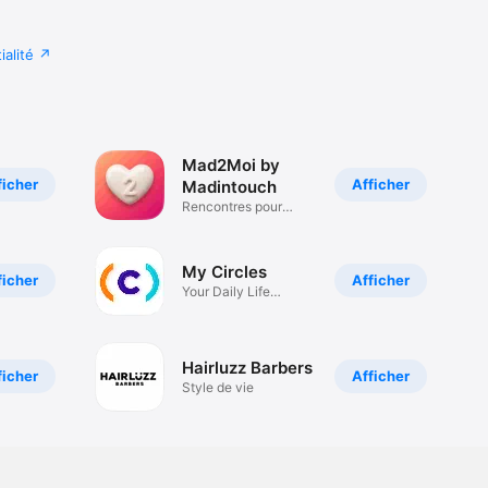
ialité
Mad2Moi by
ficher
Afficher
Madintouch
Rencontres pour
esprits libres
My Circles
ficher
Afficher
Your Daily Life
Services
Hairluzz Barbers
ficher
Afficher
Style de vie