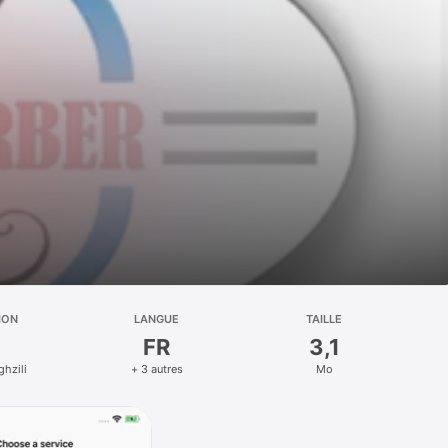
ION
LANGUE
TAILLE
FR
3,1
hzili
+ 3 autres
Mo