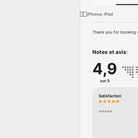
iPhone, iPad
Thank you for booking w
Notes et avis
4,9
sur 5
Satisfaction
⭐️⭐️⭐️⭐️⭐️