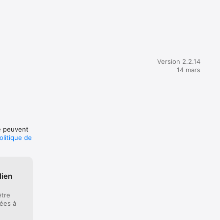
Version 2.2.14
14 mars
té peuvent
olitique de
lien
être
iées à