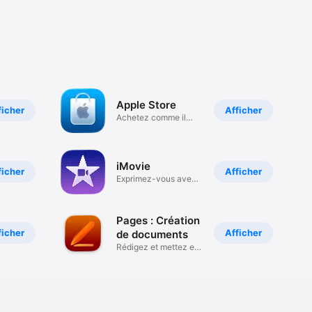
Apple Store
ficher
Afficher
Achetez comme il
vous plaît.
iMovie
ficher
Afficher
Exprimez-vous avec
une vidéo
Pages : Création
ficher
Afficher
de documents
Rédigez et mettez en
page