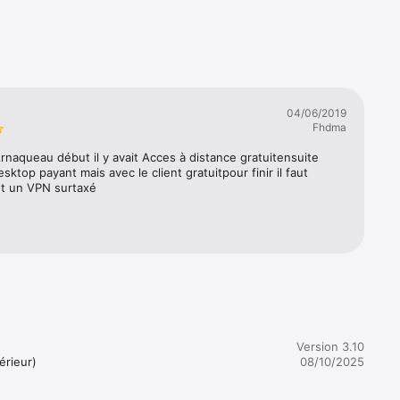
 hors 
04/06/2019
Fhdma
, grâce 
rnaqueau début il y avait Acces à distance gratuitensuite 
mes 
ktop payant mais avec le client gratuitpour finir il faut 
t un VPN surtaxé


e, le 
Version 3.10
rieur)

08/10/2025
mobiles 