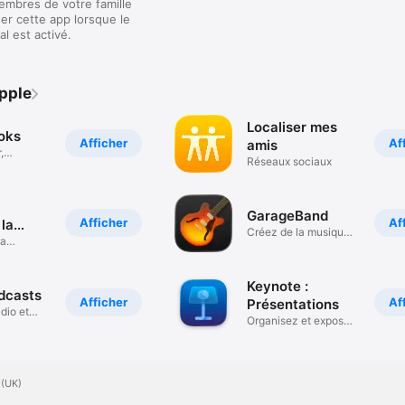
embres de votre famille
ser cette app lorsque le
al est activé.
Apple
Localiser mes
oks
Afficher
Af
amis
,
Réseaux sociaux
GarageBand
Afficher
Af
 la
Créez de la musique
la
partout
aroles
Keynote :
dcasts
Afficher
Af
Présentations
dio et
Organisez et exposez
vos idées
 (UK)