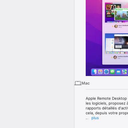
Mac
Apple Remote Desktop es
les logiciels, proposez 
rapports détaillés d'act
cela, depuis votre prop
plus
Distribution de logiciels

-Copiez et installez fac