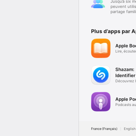
Jusqu’à six m
peuvent utili
partage famili
Plus d’apps par 
Apple Bo
Lire, écouter
découvrir.
Shazam:
Identifier
musique
Découvrez 
chanson & p
Apple Po
Podcasts au
vidéo
France (Français)
English