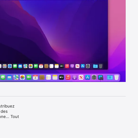
tribuez 
 des 
enne… Tout 