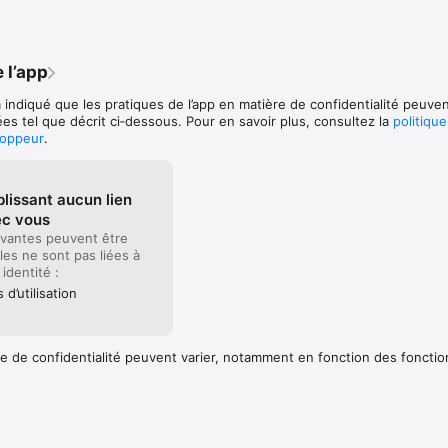
 de gestion courantes à l’aide d’Automator sous macOS.

ment grâce à plus de 40 actions.

pour créer de puissants flux d’administration système.

 l’app
celles d’autres applications, pour créer des solutions complètes.

’actions sous forme de modules afin de fournir des interfaces simples et
 indiqué que les pratiques de l’app en matière de confidentialité peuven
ctionnalités Apple Remote Desktop.
es tel que décrit ci‑dessous. Pour en savoir plus, consultez la
politiqu
loppeur
.
lissant aucun lien
ec vous
vantes peuvent être
lles ne sont pas liées à
 identité :
d’utilisation
e de confidentialité peuvent varier, notamment en fonction des fonctio