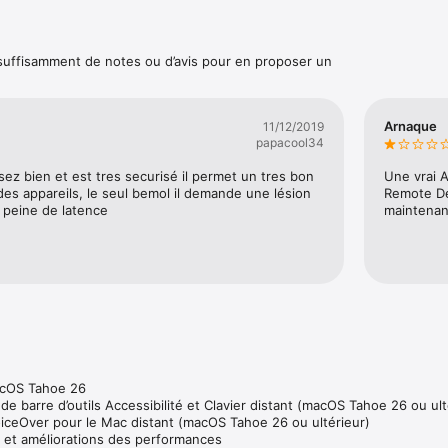
u réseau lors de la copie de paquets et de fichiers.

e tâches afin de faciliter l’installation des paquets sur des ordinateurs
 suffisamment de notes ou d’avis pour en proposer un
vos ordinateurs Mac.

 entre ordinateurs Mac à l’aide de la fonction glisser-déposer.

Arnaque
11/12/2019
nformations entre deux ordinateurs.

papacool34
urs finaux de visualiser l’écran pendant que vous contrôlez leur système
sez bien et est tres securisé il permet un tres bon 
Une vrai A
eurs compatibles VNC (Virtual Network Computing), y compris des systè
des appareils, le seul bemol il demande une lésion 
Remote Des


 peine de latence
maintenan
e

curité plus d’une dizaine de commandes sur des systèmes Mac distants.
hes telles que le verrouillage d’écran, la mise en veille, la sortie de veill
tion de systèmes Mac distants.

s ou des scripts shell UNIX sur vos systèmes clients.

ration de rapports

es ultra-rapides grâce aux recherches Spotlight à distance.

tions sur plus de 200 attributs matériels Mac.

acOS Tahoe 26

sur les ouvertures de session et sur l’utilisation des applications.

e barre d’outils Accessibilité et Clavier distant (macOS Tahoe 26 ou ulté
de tâches, générez des rapports d’inventaire, même à partir de systèmes 
iceOver pour le Mac distant (macOS Tahoe 26 ou ultérieur)

u.

 et améliorations des performances