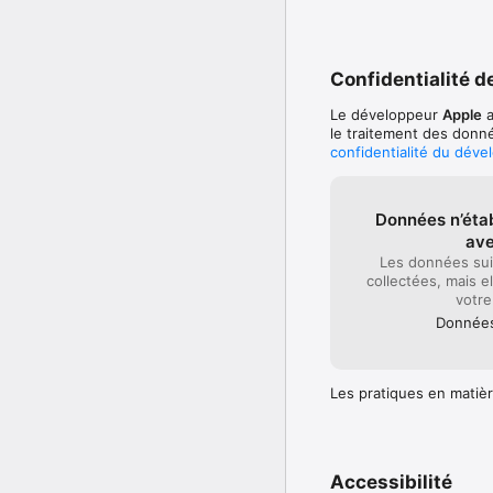
Automatisation

-Automatisez les tâches
-Lancez-vous immédiate
-Enchaînez les actions 
Confidentialité de
-Associez des actions à 
-Enregistrez des flux d
Le développeur
Apple
a
personnalisées aux fon
le traitement des donné
confidentialité du déve
Données n’étab
av
Les données sui
collectées, mais e
votre
Données 
Les pratiques en matièr
Accessibilité