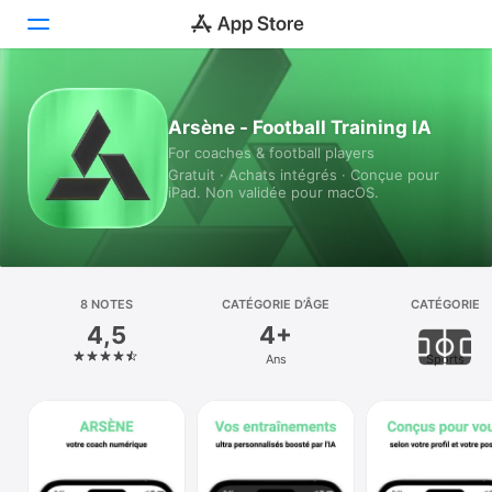
Aujourd’hui
Arsène - Football Training IA
For coaches & football players
Jeux
Gratuit · Achats intégrés · Conçue pour
iPad. Non validée pour macOS.
Apps
Arcade
Recherche
8 NOTES
CATÉGORIE D’ÂGE
CATÉGORIE
4,5
4+
Plateforme
Ans
Sports
iPhone
iPad
Mac
Vision