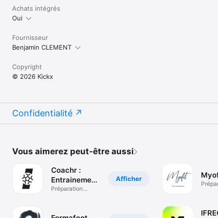
Achats intégrés
Oui
Fournisseur
Benjamin CLEMENT
Copyright
© 2026 Kickx
Confidentialité
Vous aimerez peut-être aussi
Coachr :
Myof
Afficher
Entrainement
Prépa
Football
Préparation
physiq
physique perso
IFR
Formafoot