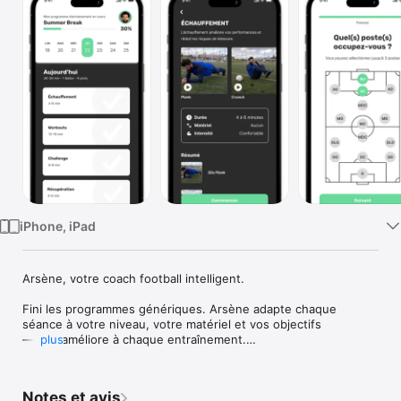
Watch
TV
iPhone, iPad
Arsène, votre coach football intelligent.

Fini les programmes génériques. Arsène adapte chaque 

séance à votre niveau, votre matériel et vos objectifs 

— et s'améliore à chaque entraînement.

plus
POUR LES JOUEURS

- Programmes d'entraînement ultra-personnalisés

Notes et avis
- Séances adaptées à votre disponibilité et votre matériel
