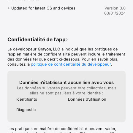
EASY DATA ACCESS

+ Updated for latest OS and devices
Version 3.0
03/01/2024
It's your data: Copy all your notes and audio to your Mac or PC 
with iTunes File Sharing at any time. This is great for extra 
backups or sharing with others. It even works wirelessly over 
WiFi.

Confidentialité de l’app
COLORFUL ORGANIZATION

Le développeur
Qrayon, LLC
a indiqué que les pratiques de
Color code your notes with multiple categories to find them 
l’app en matière de confidentialité peuvent inclure le traitement
easily and stay on top of all your projects.

des données tel que décrit ci‑dessous. Pour en savoir plus,
consultez la
politique de confidentialité du développeur
.
WIDE-SCREEN EDITING WITH LARGE FONTS

Unlike Apps ported from the iPhone, Audio Notebook makes 
full use of the iPad's larger screen. Notes take up the full 
Données n’établissant aucun lien avec vous
screen width in landscape, and are presented with a large, 
Les données suivantes peuvent être collectées, mais
legible font, so you don't have to squint.

elles ne sont pas liées à votre identité :
Identifiants
Données d’utilisation
Pick between three beautiful fonts for your notes: Georgia, 
Helvetica Neue, or Courier.

Diagnostic
EVERYTHING YOU NEED TO TAKE GREAT NOTES

Integrated Text Editor:

Les pratiques en matière de confidentialité peuvent varier,
- Text notes with built-in Audio Recorder
