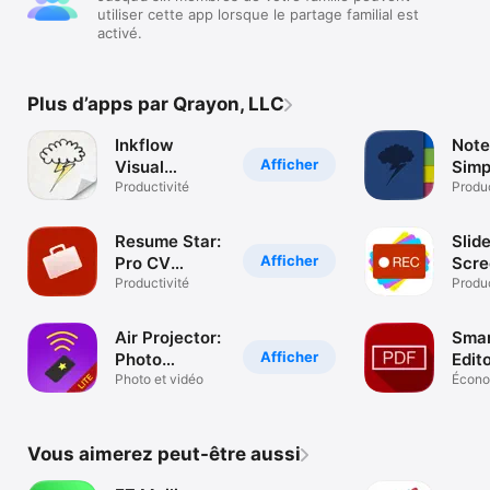
utiliser cette app lorsque le partage familial est
activé.
Plus d’apps par Qrayon, LLC
Inkflow
Note
Afficher
Visual
Simp
Notebook
Productivité
Produc
Resume Star:
Slid
Afficher
Pro CV
Scre
Maker
Productivité
Reco
Produc
Air Projector:
Smar
Afficher
Photo
Edit
Slideshow
Photo et vidéo
Écono
entrep
Vous aimerez peut-être aussi