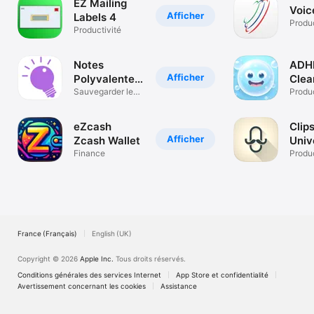
EZ Mailing
Voic
Afficher
Labels 4
Produc
Productivité
Notes
ADH
Afficher
Polyvalentes
Clea
Pro
Sauvegarder les
Chec
Produc
données
eZcash
Clips
Afficher
Zcash Wallet
Univ
Finance
Clip
Produc
France (Français)
English (UK)
Copyright © 2026
Apple Inc.
Tous droits réservés.
Conditions générales des services Internet
App Store et confidentialité
Avertissement concernant les cookies
Assistance