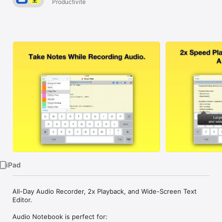
Notebooks,
Productivité
Watch
index cards,
TV
voice
recorder,
scanner,
PDFs & more
iPad
All-Day Audio Recorder, 2x Playback, and Wide-Screen Text 
Editor.

Audio Notebook is perfect for:
