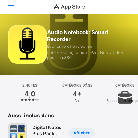
Aujourd’hui
Audio Notebook: Sound
Recorder
Jeux
Économie et entreprise
5,99 € · Conçue pour iPad. Non validée
Apps
pour macOS.
Arcade
Recherche
2 NOTES
CATÉGORIE D’ÂGE
CATÉGORIE
4,0
4+
Plateforme
Ans
Économie et entrep
iPhone
iPad
Aussi inclus dans
Mac
Digital Notes
Vision
Afficher
Plus Pack: