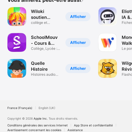
Vous aimerez peut-être aussi
Wiloki
Eliot
Afficher
soutien
IA &
scolaire
collège et
Révi
Fiches
primaire
aux de
SchoolMouv
Mon
Afficher
- Cours &
Walk
révisions
Collège, Lycée :
Le po
Bac & Brevet
sans 
Quelle
Wilgo
Afficher
Histoire
Révi
Histoires audio
Flash
pour enfants
France (Français)
English (UK)
Copyright © 2026
Apple Inc.
Tous droits réservés.
Conditions générales des services Internet
App Store et confidentialité
Avertissement concernant les cookies
Assistance