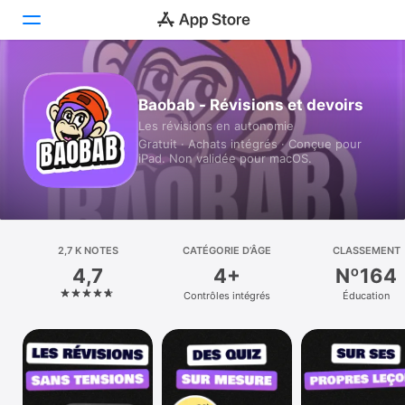
Aujourd’hui
Baobab - Révisions et devoirs
Les révisions en autonomie
Jeux
Gratuit · Achats intégrés · Conçue pour
iPad. Non validée pour macOS.
Apps
Arcade
Recherche
2,7 K NOTES
CATÉGORIE D’ÂGE
CLASSEMENT
4,7
4+
Nº164
Plateforme
Contrôles intégrés
Éducation
iPhone
iPad
Mac
Vision