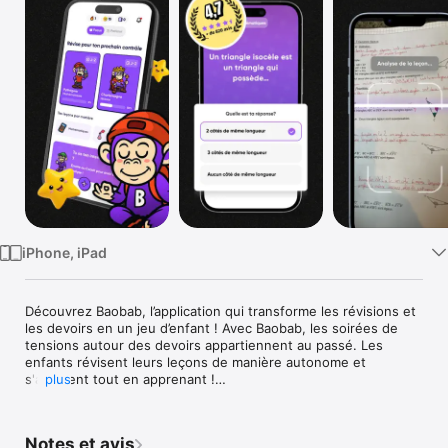
Watch
TV
iPhone, iPad
Découvrez Baobab, l’application qui transforme les révisions et 
les devoirs en un jeu d’enfant ! Avec Baobab, les soirées de 
tensions autour des devoirs appartiennent au passé. Les 
enfants révisent leurs leçons de manière autonome et 
s'amusent tout en apprenant !

plus
Grâce à notre IA intelligente, Baobab adapte parfaitement les 
révisions aux leçons données par les enseignants. Finito les 
Notes et avis
contenus bateau, l’enfant travaille sur ce qu'il a réellement vu 