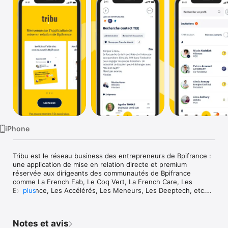
Watch
TV
iPhone
Tribu est le réseau business des entrepreneurs de Bpifrance :

une application de mise en relation directe et premium 
réservée aux dirigeants des communautés de Bpifrance 
comme La French Fab, Le Coq Vert, La French Care, Les 
Excellence, Les Accélérés, Les Meneurs, Les Deeptech, etc.

plus
Dès aujourd'hui, accédez à un réseau de confiance avec un 
annuaire qualifié, entrez en relation avec vos pairs et partagez 
vos demandes business a une ou plusieurs communautés.

Notes et avis