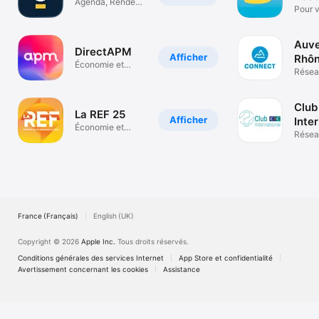
Agenda, Rendez-
Entr
Pour v
vous, Annuaire.
Assoc
Local
Auve
DirectAPM
Afficher
Rhôn
Économie et
Con
Résea
entreprise
Entrep
Régio
Club
La REF 25
Afficher
Inte
Économie et
Résea
entreprise
S’info
forme
France (Français)
English (UK)
Copyright © 2026
Apple Inc.
Tous droits réservés.
Conditions générales des services Internet
App Store et confidentialité
Avertissement concernant les cookies
Assistance