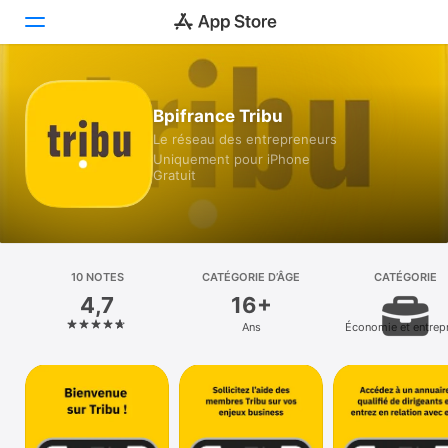
Aujourd’hui
Bpifrance Tribu
Le réseau des entrepreneurs
Jeux
Uniquement pour iPhone
Gratuit
Apps
Arcade
Recherche
10 NOTES
CATÉGORIE D’ÂGE
CATÉGORIE
4,7
16+
Plateforme
Ans
Économie et entrep
iPhone
iPad
Mac
Vision