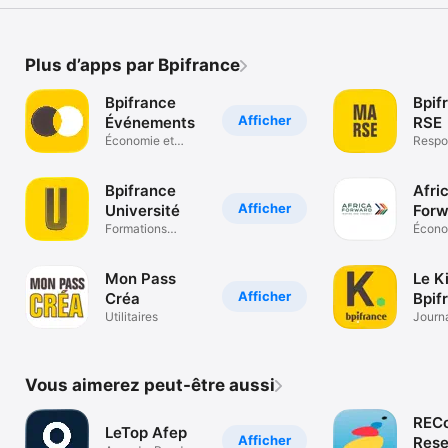
Plus d’apps par Bpifrance
Bpifrance
Bpif
Afficher
Événements
RSE
Économie et
Respo
entreprise
Socié
Bpifrance
Afri
Afficher
Université
Forw
Formations
Écono
digitales
entrep
Mon Pass
Le K
Afficher
Créa
Bpif
Utilitaires
Journ
magaz
Vous aimerez peut-être aussi
REC
LeTop Afep
Afficher
Res