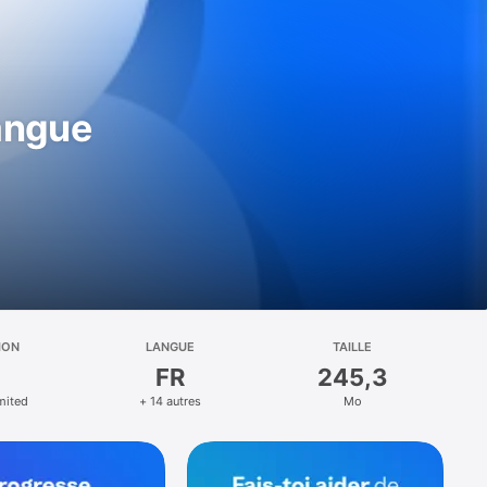
angue
ION
LANGUE
TAILLE
FR
245,3
mited
+ 14 autres
Mo