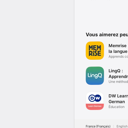
Vous aimerez peu
Memrise :
la langue
Apprends co
y vivais
LingQ :
Apprendr
Langues
Une méthod
efficace
DW Lear
German
Éducation
France (Français)
English