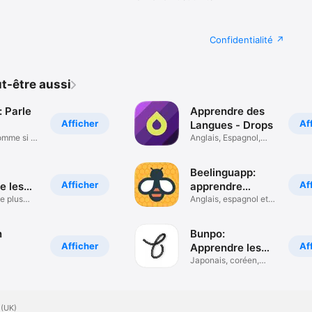
Confidentialité
t-être aussi
 Parle
Apprendre des
Afficher
Af
Langues - Drops
mme si tu
Anglais, Espagnol,
Japonais
Beelinguapp:
Afficher
Af
e les
apprendre
e plus
langues
Anglais, espagnol et
plus
n
Bunpo:
Afficher
Af
Apprendre les
langues
Japonais, coréen,
espagnol
 (UK)