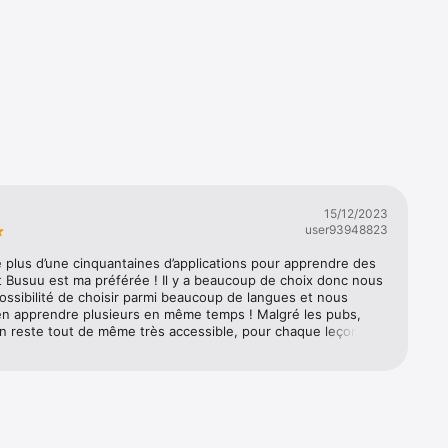
es. Dis-
 des 
bulaire. 
.

15/12/2023
user93948823
é plus d’une cinquantaines d’applications pour apprendre des 
 millions 
 Busuu est ma préférée ! Il y a beaucoup de choix donc nous 
ossibilité de choisir parmi beaucoup de langues et nous 
n apprendre plusieurs en même temps ! Malgré les pubs, 
ion reste tout de même très accessible, pour chaque leçon on 
 ? Pas 
der une vidéo. Le contenue est très intéressant et fonctionne 
niveau. En effet, on peut tester notre niveau avant de 
 une langue, si on a quelques bases pour savoir où 
. Le système d’apprentissage est très efficace, lorsque que 
aissent 
ns des leçons parfois on a des épreuves à faire écrite ou 
hoisir qui sont ensuite envoyé à la communauté pour nous 