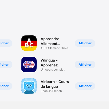
Apprendre
ficher
Afficher
Allemand
Débutants
ABC Allemand Drôle
et Facile
Wlingua -
ficher
Afficher
Apprenez
l’anglais
Un cours complet
Airlearn - Cours
ficher
Afficher
de langue
Spanish French
Japanese German