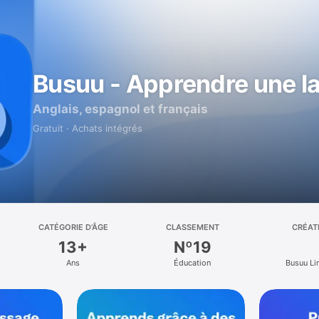
Busuu - Apprendre une l
Anglais, espagnol et français
Gratuit · Achats intégrés
CATÉGORIE D’ÂGE
CLASSEMENT
CRÉAT
13+
Nº19
Ans
Éducation
Busuu Li