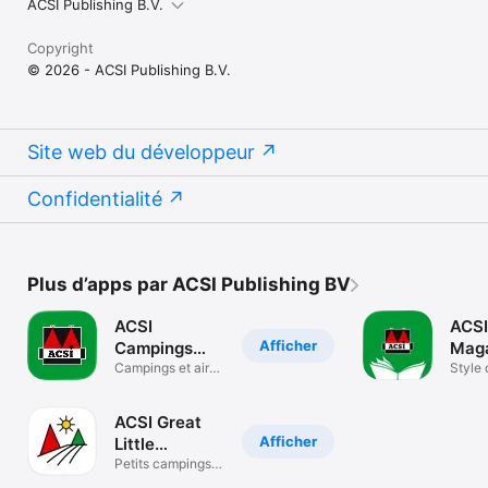
ACSI Publishing B.V.
Copyright
© 2026 - ACSI Publishing B.V.
Site web du développeur
Confidentialité
Plus d’apps par ACSI Publishing BV
ACSI
ACSI
Afficher
Campings
Mag
Europe
Campings et aires
Style 
camping-car
ACSI Great
Afficher
Little
Campsites
Petits campings
sympathiques