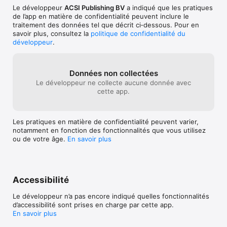
simultanément.

Le développeur
ACSI Publishing BV
a indiqué que les pratiques
de l’app en matière de confidentialité peuvent inclure le
Avis des campeurs 

traitement des données tel que décrit ci‑dessous. Pour en
Curieux de connaître les expériences des autres campeurs ? 
savoir plus, consultez la
politique de confidentialité du
Dans l'application, vous pouvez lire les avis d'autres campeurs. 
développeur
.
Vous pouvez également rédiger votre propre avis détaillé.

Plus de 60 ans d’expérience

Tous les campings de l’appli CampingCard ACSI sont inspectés 
Données non collectées
chaque année par ACSI. ACSI possède plus de 60 ans 
Le développeur ne collecte aucune donnée avec
d’expérience dans le secteur du camping.

cette app.
L’appli collecte des données techniques qui aident les 
Les pratiques en matière de confidentialité peuvent varier,
développeurs à améliorer son fonctionnement.

notamment en fonction des fonctionnalités que vous utilisez
ou de votre âge.
En savoir plus
EULA: https://www.apple.com/legal/internet-
Accessibilité
Le développeur n’a pas encore indiqué quelles fonctionnalités
d’accessibilité sont prises en charge par cette app.
En savoir plus