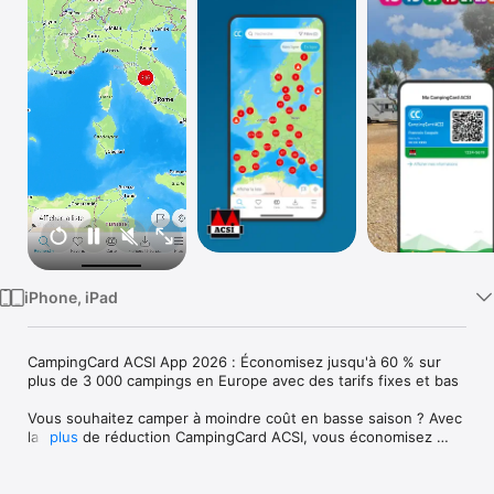
Watch
TV
iPhone, iPad
CampingCard ACSI App 2026 : Économisez jusqu'à 60 % sur 
plus de 3 000 campings en Europe avec des tarifs fixes et bas

Vous souhaitez camper à moindre coût en basse saison ? Avec 
la carte de réduction CampingCard ACSI, vous économisez 
plus
jusqu'à 60 % sur votre nuitée grâce à des tarifs fixes et bas. 
Vous pouvez séjourner pour un tarif de 13, 15, 17, 19, 21, 23, 
25 ou 27 euros par nuit. Et les (petits-)enfants (jusqu'à 3 