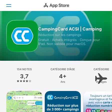
Aujourd’hui
CampingCard ACSI | Camping
Réduction sur les campings
Jeux
Gratuit · Achats intégrés · Conçue pour
iPad. Non validée pour macOS.
Apps
Arcade
Recherche
154 NOTES
CATÉGORIE D’ÂGE
CATÉGORIE
3,7
4+
Plateforme
Ans
Voyages
iPhone
iPad
Mac
Vision