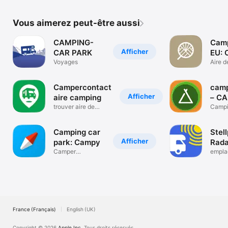
Vous aimerez peut-être aussi
CAMPING-
Cam
Afficher
CAR PARK
EU: 
Voyages
Aire d
Campe
Campercontact
camp
Afficher
aire camping
– C
trouver aire de
EUR
Campi
camping
empla
Camping car
Stell
Afficher
park: Campy
Rada
Camper
PRO
empla
navigation & trips
campi
France (Français)
English (UK)
Copyright © 2026
Apple Inc.
Tous droits réservés.