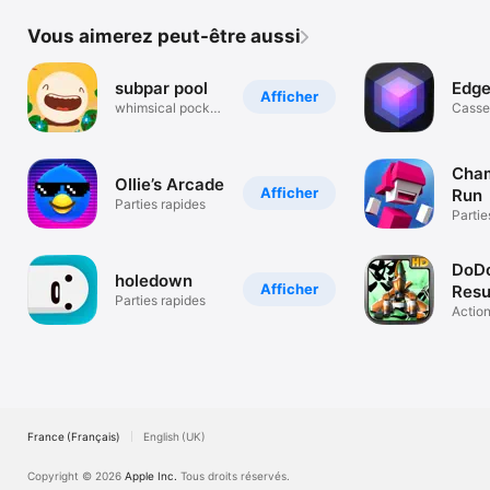
Vous aimerez peut-être aussi
subpar pool
Edg
Afficher
whimsical pocket
Casse
antics
Cha
Ollie’s Arcade
Afficher
Run
Parties rapides
Partie
DoD
holedown
Afficher
Resu
Parties rapides
HD
Actio
France (Français)
English (UK)
Copyright © 2026
Apple Inc.
Tous droits réservés.