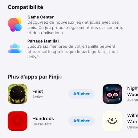
Compatibilité
Game Center
Découvrez de nouveaux jeux et jouez avec des
amis. Ce jeu propose également des classements
et des réalisations.
Partage familial
Jusqu’à six membres de votre famille peuvent
utiliser cette app lorsque le partage familial est
activé.
Plus d’apps par Finji
Night
Feist
Afficher
Woo
Action
Avent
Wilm
Hundreds
Afficher
War
Casse-tête
Casse