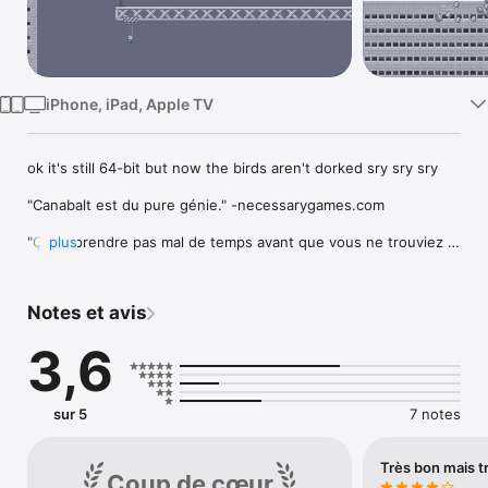
Watch
TV
iPhone, iPad, Apple TV
ok it's still 64-bit but now the birds aren't dorked sry sry sry

"Canabalt est du pure génie." -necessarygames.com 

"Ça va prendre pas mal de temps avant que vous ne trouviez à 
plus
nouveau quelque chose d'aussi simple et saisissant." -
Offworld 

Notes et avis
"Je l'ai acheté la nuit dernière, et à côté de Eliss et iDracula 
c'est le meilleur jeu pour iPhone que j'ai joué. L'allure rapide et 
3,6
le gameplay ramené à un bouton s'adapte parfaitement au 
petit smartphone omniprésent d'Apple." -Rev. Burch, 
Destructoid

sur 5
7 notes
"Canabalt est un divertissement fun et arbore de séduisants 
graphiques en pixel art en noir et blanc." -IGN

Très bon mais t
Coup de cœur
"Ce jeu de platforme en "fuite infinie" est simplement superbe 