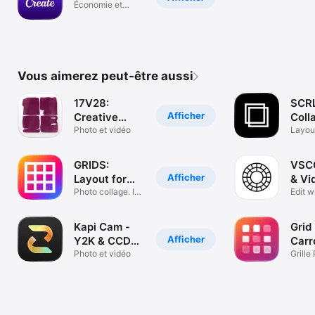
Économie et
entreprise
Vous aimerez peut-être aussi
17V28:
SCRL
Afficher
Creative
Coll
Carousel
Photo et vidéo
Mak
Layout
Instag
GRIDS:
VSCO
Afficher
Layout for
& Vi
Instagram
Photo collage. IG
Edit
Edit w
feed preview
Effect
Kapi Cam -
Grid
Afficher
Y2K & CCD
Carr
Camera
Photo et vidéo
Inst
Grille
Colla