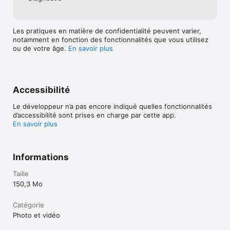
• Élèves et enseignants : utilisez notre créateur de PPT et nos 
templates pour créer des présentations et des fiches de 
qualité en un clin d’œil. 

Les pratiques en matière de confidentialité peuvent varier,
• Réseaux sociaux et création de contenu

notamment en fonction des fonctionnalités que vous utilisez
ou de votre âge.
En savoir plus
SUPPRESSION D’ARRIÈRE-PLAN VIDÉO 

• Retirez l’arrière-plan des vidéos en un seul clic

• Gagnez du temps sur le montage vidéo et la suppression 
manuelle de l’arrière-plan
Accessibilité
Le développeur n’a pas encore indiqué quelles fonctionnalités
d’accessibilité sont prises en charge par cette app.
En savoir plus
Informations
Taille
150,3 Mo
Catégorie
Photo et vidéo