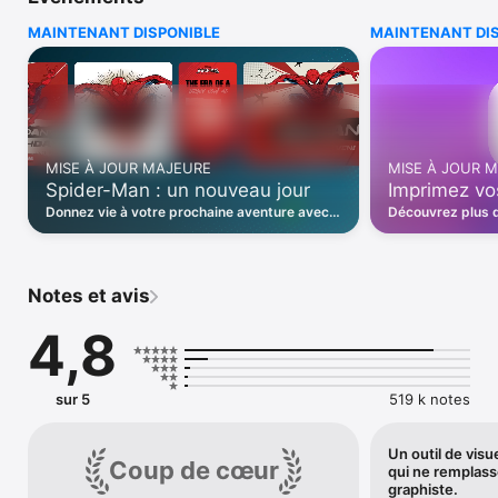
Créez sans limites : montage photo, collage photo, montage 
MAINTENANT DISPONIBLE
MAINTENANT DI
vidéo, retouche photo, collage vidéo, CV designer, texte 
designer, carte de visite, affiche, flyer etc. Canva est facile à 
utiliser pour les graphistes experts ou débutants ! 

Canva, c’est un éditeur photo, éditeur vidéo et logiciel de 
graphisme qui donne vie à votre art AI. 

MISE À JOUR MAJEURE
MISE À JOUR 
• Publication Facebook, diaporama, CV, story Instagram, reels, 
Spider-Man : un nouveau jour
Imprimez vo
moodboard, website

• Invitation, carte mentale, slides présentation, business 
Donnez vie à votre prochaine aventure avec
Découvrez plus 
report, collage photo, carte de visite

notre collection exclusive de modèles :
créez avec l’IA 
produits dérivés, invitations, etc.
de qualité à part
• Image de marque, identité visuelle et création de logo avec 
le logo maker 

• Visualisation de données dans des modèles et créateur de 
Notes et avis
diaporama

4,8
RETOUCHE PHOTO : gratuit, pas de pub ni filigrane

• Outils pour rogner, retourner et modifier les photos

• Réglages (luminosité, contraste, saturation, etc.)

• Mise au point automatique pour flouter l’arrière-plan et 
sur 5
519 k notes
mettre en valeur le sujet

• Floutage, filtres et effets photo

Un outil de visu
• Ajout de texte aux photos dans l’éditeur photo

Coup de cœur
qui ne remplass
• Grille photo, filtres et créateur de montage photos

graphiste.
• Pas de pub
