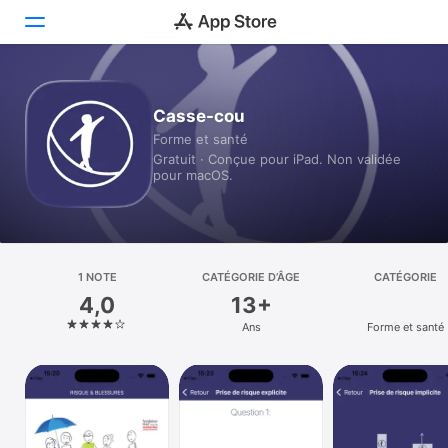
Aujourd’hui
Casse-cou
Forme et santé
Jeux
Gratuit · Conçue pour iPad. Non validée
pour macOS.
Apps
Arcade
Recherche
1 NOTE
CATÉGORIE D’ÂGE
CATÉGORIE
4,0
13+
Plateforme
Ans
Forme et santé
iPhone
iPad
Mac
Vision