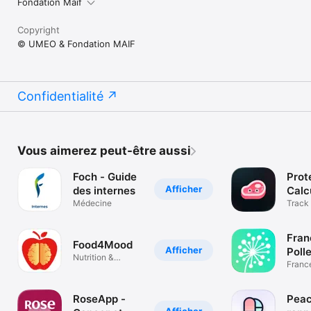
Fondation Maif
Copyright
© UMEO & Fondation MAIF
Confidentialité
Vous aimerez peut-être aussi
Foch - Guide
Prot
Afficher
des internes
Calc
Médecine
Prot
Track 
protéi
Fran
Food4Mood
Afficher
Poll
Nutrition &
Franc
Dépression
Applic
RoseApp -
Peac