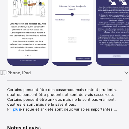
Watch
TV
iPhone, iPad
Certains pensent être des casse-cou mais restent prudents, 
d’autres pensent être prudents et sont de vrais casse-cou.

Certains pensent être anxieux mais ne le sont pas vraiment, 
d’autres le sont mais ne le savent pas.

Prise de risque et anxiété sont deux variables importantes 
plus
dans la survenue des accidents et des blessures, mais aussi 
en période de rééducation.

Casse-cou est une application, développée par la fondation 
Notes et avis
MAIF et l'équipe d’UMEO qui vous permettra de vous situer 