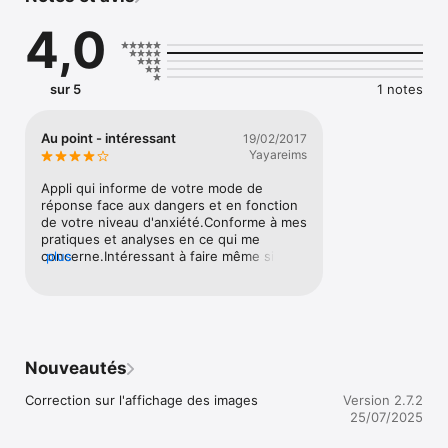
sur votre niveau de prise de risque et votre niveau d’anxiété. 
4,0
De mieux comprendre ce que vous êtes vraiment plutôt que 
de ne vous fier qu’à ce que vous pensez être.

Casse-cou est une application qui permet de tester la 
sur 5
1 notes
propension au risque et le niveau d’anxiété de manière 
implicite et explicite chez une personne. Toutefois, les 
résultats et les conseils qui vous seront donnés en utilisant 
Au point - intéressant
19/02/2017
Casse-cou sont limités et seul un professionnel, médecin ou 
Yayareims
psychologue peut les interpréter pleinement. De plus, les 
résultats à ce test n'auront aucune validité si vous ne le 
Appli qui informe de votre mode de 
réalisez pas sérieusement ou si vous le réalisez dans un 
réponse face aux dangers et en fonction 
environnement bruyant ou distrayant.
de votre niveau d'anxiété.Conforme à mes 
pratiques et analyses en ce qui me 
concerne.Intéressant à faire même si 
plus
analyse rendue extrêmement 
synthétique.
Nouveautés
Correction sur l'affichage des images
Version 2.7.2
25/07/2025