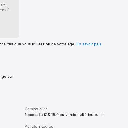
être
iées à
 de COCO. 
 
nnalités que vous utilisez ou de votre âge.
En savoir plus
centré 
 Après 15 
iment 
OCO est 
ttent à 
arge par
Compatibilité
Nécessite iOS 15.0 ou version ultérieure.
Achats intégrés