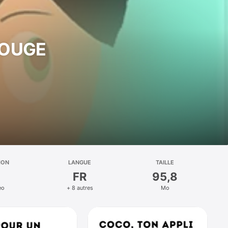
BOUGE
ION
LANGUE
TAILLE
FR
95,8
eo
+ 8 autres
Mo