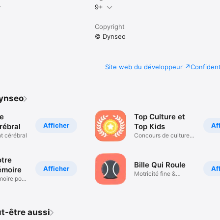
9+
Copyright
© Dynseo
Site web du développeur
Confident
Dynseo
re
Top Culture et
Afficher
Af
rébral
Top Kids
t cérébral
Concours de culture
générale
otre
Bille Qui Roule
Afficher
Af
émoire
Motricité fine &
oire pour
attention
t-être aussi