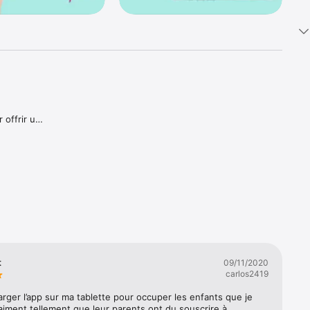
offrir un 
permet 
un 
ules 
t
09/11/2020
carlos2419
uger avec 
ctivité 
harger l’app sur ma tablette pour occuper les enfants que je 
 aiment tellement que leur parents ont du souscrire à 