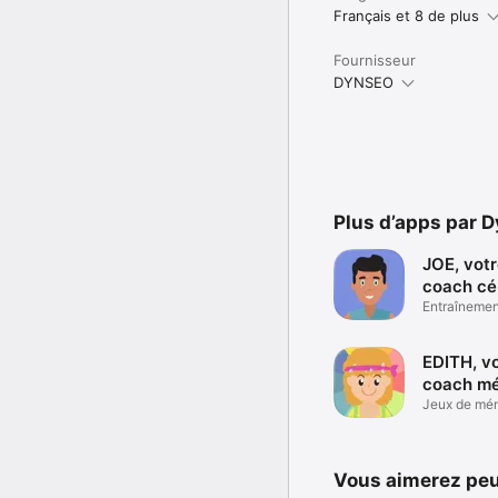
Français et 8 de plus
Fournisseur
DYNSEO
Plus d’apps par 
JOE, vot
coach cé
Entraînemen
EDITH, v
coach m
Jeux de mém
seniors
Vous aimerez peu