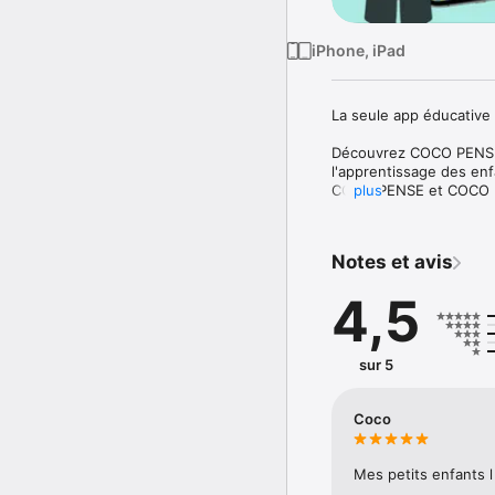
iPhone, iPad
La seule app éducative q
Découvrez COCO PENSE e
l'apprentissage des enf
COCO PENSE et COCO BOU
plus
apprentissage équilibré
aux jeunes de s’amuser
environnement adapté à
Notes et avis
Testez gratuitement le 
4,5
d'abonnement vous sont
Pourquoi choisir COCO
sur 5
- Apprentissage ludique
géographie, la logique 
concentration et la réfl
Coco
- Pause sportive intégr
des exercices physiques
Mes petits enfants l
mentale et physique.
