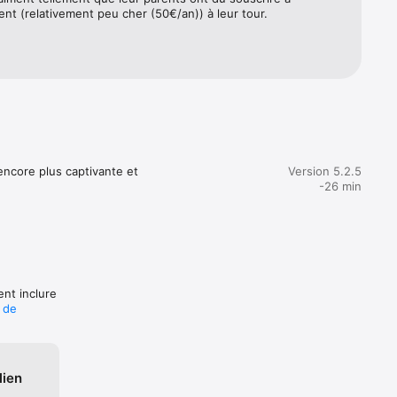
nt (relativement peu cher (50€/an)) à leur tour.
pagne les 
issage.

ns 
ustés 
nnels de 
f 
encore plus captivante et 
Version 5.2.5
-26 min
ts de 
.

s 
ent inclure
 
e de
ue.

lus 
our des 
lien