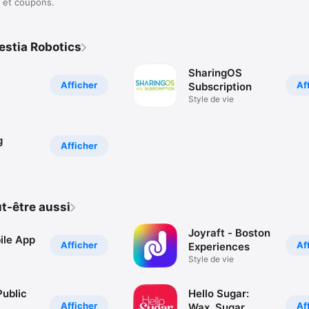
es et coupons.
estia Robotics
SharingOS
Afficher
Af
Subscription
Style de vie
g
Afficher
t-être aussi
Joyraft - Boston
le App
Afficher
Af
Experiences
Style de vie
Public
Hello Sugar:
Afficher
Af
Wax, Sugar,