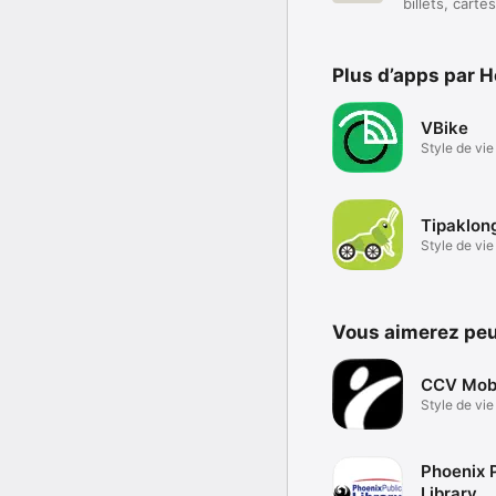
billets, cart
Plus d’apps par H
VBike
Style de vie
Tipaklon
Style de vie
Vous aimerez peu
CCV Mobi
Style de vie
Phoenix 
Library