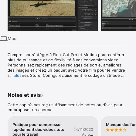
iPhone
iPad
Mac
Vision
Mac
Watch
TV
Compressor s’intègre à Final Cut Pro et Motion pour conférer 
plus de puissance et de flexibilité à vos conversions vidéo. 
Personnalisez rapidement des réglages de sortie, améliorez 
des images et créez un paquet avec votre film pour le vendre 
sur l’iTunes Store. Configurez aisément le codage distribué 
plus
avec d’autres ordinateurs Mac.

Codage avancé pour Final Cut Pro

Notes et avis
• Utilisez Compressor pour personnaliser des réglages de 
codage et les utiliser dans Final Cut Pro et Motion

Cette app n’a pas reçu suffisamment de notes ou d’avis pour
• Configurez des processus en lots pour rationaliser le codage 
en proposer un aperçu.
de nombreux fichiers

• Créez des droplets indépendants pour coder sur le bureau 
par glissements

Pratique pour compresser
Manque des fo
• Codez automatiquement des vidéos ajoutées aux dossiers 
rapidement des vidéos tuto
24/11/2023
sélectionnés dans le système de fichiers

pour le travail
Aurore