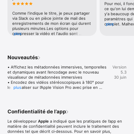
• Codez des vidéos spatiales stéréoscopiques et diffusez-les 
Doyon
Pour moi, il fon
directement sur l’Apple Vision Pro

ce qu'on lui de
• Codez des vidéos enregistrées avec un iPhone en mode 
Comme l'indique le titre, je peux partager 
y'a beaucoup de
Cinématique

via Slack ou en pièce jointe de mail des 
paramètres qui r
• Performances inégalées avec des optimisations pour les 
enregistrements de mon écran qui durent 
complet. Malheu
plus
puces Apple de dernière génération

plusieurs minutes.Les options pour 
formats ne sont
compresser la vidéo et l'audio sont 
plus
compte, comme l
Création de paquets pour l’iTunes Store

légions !
dommage !
• Importez et organisez films, bandes-annonces, sous-titres 
codés, descriptions audio et sous-titrages dans des paquets 
compatibles avec l’iTunes Store pour envoi à un partenaire de 
Nouveautés
diffusion iTunes certifié Apple

• Auditionnez des vidéos avec n’importe quel audio ou sous-
• Affichez les métadonnées immersives, temporelles 
Version
titrage pour vérifier la synchronisation

et dynamiques avant l’encodage avec le nouveau 
5.3
• La détection intégrée d’erreurs vous permet d’identifier des 
visualiseur de métadonnées immersives

30 juin
problèmes avec votre paquet iTunes Store

• Encodez des vidéos stéréoscopiques à 180° pour 
• Publiez des vidéos HDR comme P3 D65 PQ, Rec. 2020 HLG 
les visualiser sur l’Apple Vision Pro avec prise en 
plus
et Rec. 2020 PQ pour HDR10

charge du profil Apple Projected Media Profile 
• Prise en charge dans le paquet iTunes Store du lien d’un 
(APMP) 180°

fichier vidéo niveau Dolby Vision à un fichier Dolby Vision XML

• Prévisualisez les vidéos stéréoscopiques avec une 
nouvelle option de présentation Anaglyphe

Prise en charge des normes du secteur

Confidentialité de l’app
• Cette mise à jour apporte des améliorations de la 
• Codez dans une large gamme de formats standard, dont 
stabilité et des correctifs
HEVC, MV-HEVC, H.264, MXF et ProRes

Le développeur
Apple
a indiqué que les pratiques de l’app en
• Importez des séquences d’images Targa, DPX, TIFF, PSD, 
matière de confidentialité peuvent inclure le traitement des
PNG ou OpenEXR et codez-les avec n’importe quel réglage

données tel que décrit ci‑dessous. Pour en savoir plus,
• Créez, affichez, ajustez et publiez des sous-titres codés 