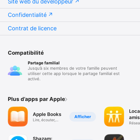
Site web du développeur
Confidentialité
Contrat de licence
Compatibilité
Partage familial
Jusqu’à six membres de votre famille peuvent
utiliser cette app lorsque le partage familial est
activé.
Plus d’apps par Apple
Loca
Apple Books
Afficher
amis
Lire, écouter,
Résea
découvrir.
Shazam: