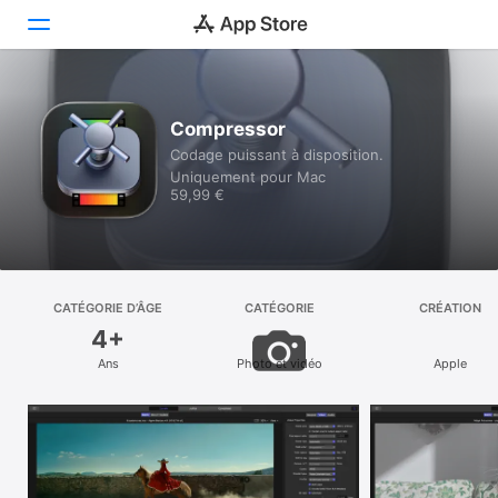
Découvrir
Compressor
Codage puissant à disposition.
Arcade
Uniquement pour Mac
59,99 €
Créer
Travailler
Jouer
CATÉGORIE D’ÂGE
CATÉGORIE
CRÉATION
4+
Développer
Ans
Photo et vidéo
Apple
Catégories
Recherche
Plateforme