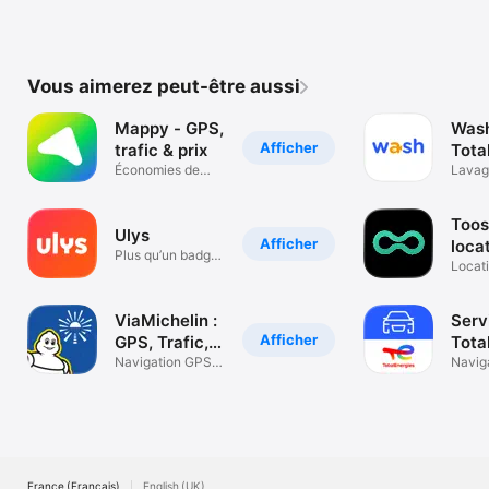
Vous aimerez peut-être aussi
Mappy - GPS,
Wash
Afficher
trafic & prix
Tota
Économies de
Lavage
temps et d’argent
moto
Toos
Ulys
Afficher
loca
Plus qu’un badge
voit
Locat
télépéage.
digital
ViaMichelin :
Serv
Afficher
GPS, Trafic,
Tota
Iti
Navigation GPS
Navig
avec carte 3D
France (Français)
English (UK)