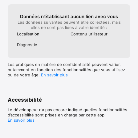
sur les radars, les zones de danger et perturbations. 

J’opte pour l’Appli Coyote, compatible avec Apple Carplay et 
Données n’établissant aucun lien avec vous
profite de 7 jours d’essai gratuit et sans engagement. Pour 
conduire en toute sérénité, éviter les amendes et rouler à la 
Les données suivantes peuvent être collectées, mais
bonne vitesse, je télécharge maintenant.
elles ne sont pas liées à votre identité :
Localisation
Contenu utilisateur
Diagnostic
Les pratiques en matière de confidentialité peuvent varier,
notamment en fonction des fonctionnalités que vous utilisez
ou de votre âge.
En savoir plus
Accessibilité
Le développeur n’a pas encore indiqué quelles fonctionnalités
d’accessibilité sont prises en charge par cette app.
En savoir plus