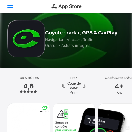
Aujourd’hui
Coyote : radar, GPS & CarPlay
Navigation, Vitesse, Trafic
Jeux
Gratuit · Achats intégrés
Apps
Arcade
Recherche
136 K NOTES
PRIX
CATÉGORIE D’ÂG
Coup de
4,6
4+
cœur
Plateforme
Apps
Ans
iPhone
iPad
Mac
Vision