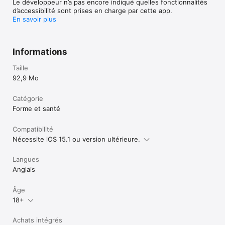
Le développeur n’a pas encore indiqué quelles fonctionnalités
Conditions Générales de vente : https://www.croq-
d’accessibilité sont prises en charge par cette app.
kilos.com/files/conditions-generales-de-vente-de-la-boutique-
En savoir plus
Informations
Taille
92,9 Mo
Catégorie
Forme et santé
Compatibilité
Nécessite iOS 15.1 ou version ultérieure.
Langues
Anglais
Âge
18+
Achats intégrés