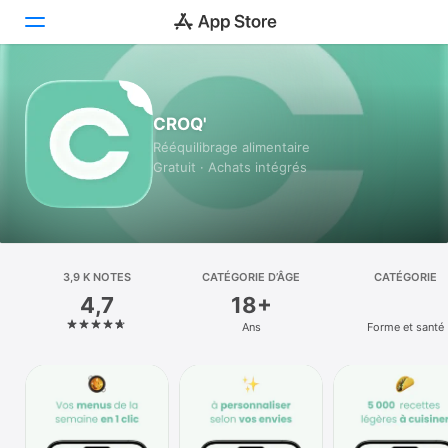
Aujourd’hui
CROQ'
Jeux
Rééquilibrage alimentaire
Gratuit · Achats intégrés
Apps
Arcade
Recherche
3,9 K NOTES
CATÉGORIE D’ÂGE
CATÉGORIE
4,7
18+
Plateforme
Ans
Forme et santé
iPhone
iPad
Mac
Vision