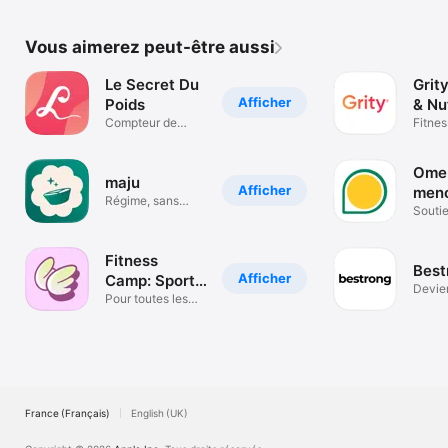
Vous aimerez peut-être aussi
Le Secret Du
Grity
Afficher
Poids
& Nu
Compteur de
Fitnes
calories
poids
Ome
maju
Afficher
men
Régime, sans
Souti
peser ni compter
votre
Fitness
Best
Afficher
Camp: Sport,
Devie
Nutrition
Pour toutes les
propr
femmes !
France (Français)
English (UK)