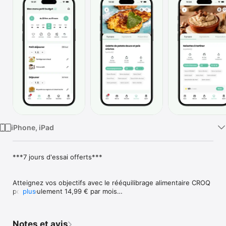
Watch
TV
iPhone, iPad
***7 jours d'essai offerts***

Atteignez vos objectifs avec le rééquilibrage alimentaire CROQ 
pour seulement 14,99 € par mois

plus
CROQ vous accompagne au quotidien pour retrouver une 
Notes et avis
alimentation saine et équilibrée ! 3 objectifs vous sont 