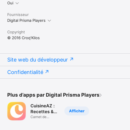
Oui
Fournisseur
Digital Prisma Players
Copyright
© 2016 Croq'Kilos
Site web du développeur
Confidentialité
Plus d’apps par Digital Prisma Players
CuisineAZ :
Afficher
Recettes &
Menus
Carnet de
recettes sur-
mesure