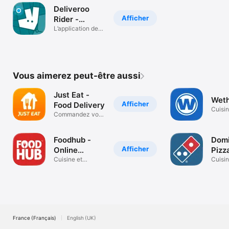
Deliveroo
Afficher
Rider -
Livraisons
L’application des
livreurs
Vous aimerez peut-être aussi
Just Eat -
Wet
Afficher
Food Delivery
Cuisin
Commandez vos
boiss
courses en ligne
Foodhub -
Domi
Afficher
Online
Pizz
Takeaways
Cuisine et
Deli
Cuisin
boissons
boiss
UK&
France (Français)
English (UK)