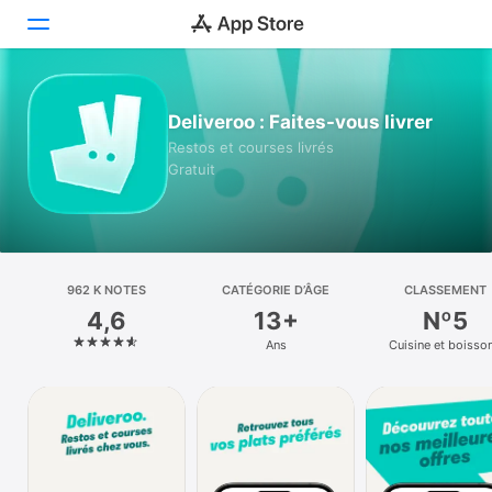
Aujourd’hui
Deliveroo : Faites-vous livrer
Restos et courses livrés
Jeux
Gratuit
Apps
Arcade
962 K NOTES
Recherche
CATÉGORIE D’ÂGE
CLASSEMENT
4,6
13+
Nº5
Plateforme
Ans
Cuisine et boisso
iPhone
iPad
Mac
Vision