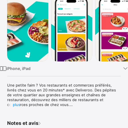
Watch
TV
iPhone, iPad
Une petite faim ? Vos restaurants et commerces préférés, 
livrés chez vous en 20 minutes* avec Deliveroo. Des pépites 
de votre quartier aux grandes enseignes et chaînes de 
restauration, découvrez des milliers de restaurants et 
commerces proches de chez vous.

plus
FAITES VOUS LIVRER CE QUE VOUS AIMEZ :

Notes et avis
- Restaurants : grandes enseignes de restauration et pépites 