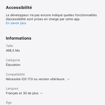
Politique de confidentialité : https://www.duolingo.com/privacy

Accessibilité
Conditions d’utilisation : https://www.duolingo.com/terms"
Le développeur n’a pas encore indiqué quelles fonctionnalités
d’accessibilité sont prises en charge par cette app.
En savoir plus
Informations
Taille
498,5 Mo
Catégorie
Éducation
Compatibilité
Nécessite iOS 17.0 ou version ultérieure.
Langues
Français et 30 de plus
Âge