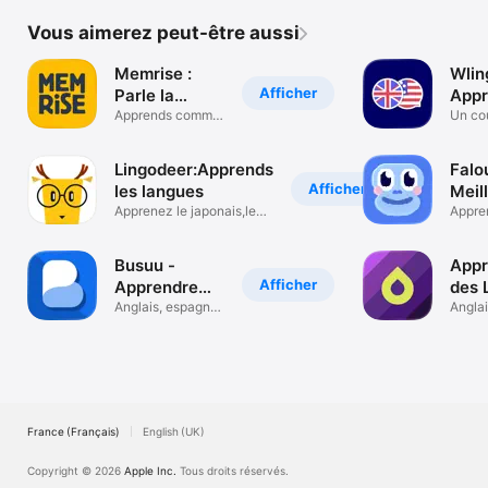
Vous aimerez peut-être aussi
Memrise :
Wlin
Afficher
Parle la
Appr
langue
Apprends comme
l’ang
Un co
si tu y vivais
Lingodeer:Apprends
Falo
Afficher
les langues
Meil
Apprenez le japonais,le
d'an
Appre
coréen
l'angl
Busuu -
Appr
Afficher
Apprendre
des 
une langue
Anglais, espagnol
- Dr
Anglai
et français
Japon
France (Français)
English (UK)
Copyright © 2026
Apple Inc.
Tous droits réservés.