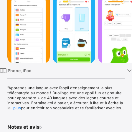
Watch
TV
iPhone, iPad
"Apprends une langue avec l’appli d’enseignement la plus 
téléchargée au monde ! Duolingo est une appli fun et gratuite 
pour apprendre + de 40 langues avec des leçons courtes et 
interactives. Entraîne-toi à parler, à écouter, à lire et à écrire la 
langue pour enrichir ton vocabulaire et te familiariser avec les 
plus
points de grammaire.

Conçue par des experts en enseignement et plébiscitée par 
Notes et avis
des centaines de millions de personnes à travers le monde, 