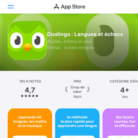
Aujourd’hui
Duolingo : Langues et échecs
Anglais, échecs et plus
Jeux
Gratuit · Achats intégrés
Apps
Arcade
795 K NOTES
Recherche
PRIX
CATÉGORIE D’ÂG
Coup de
4,7
4+
cœur
Plateforme
Apps
Ans
iPhone
iPad
Mac
Vision