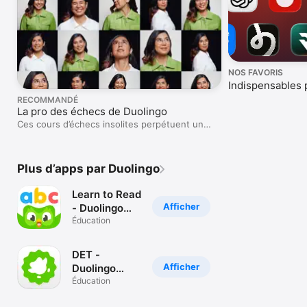
NOS FAVORIS
Indispensables 
RECOMMANDÉ
La pro des échecs de Duolingo
Ces cours d’échecs insolites perpétuent un
héritage familial.
Plus d’apps par Duolingo
Learn to Read
Afficher
- Duolingo
ABC
Éducation
DET -
Afficher
Duolingo
English Test
Éducation