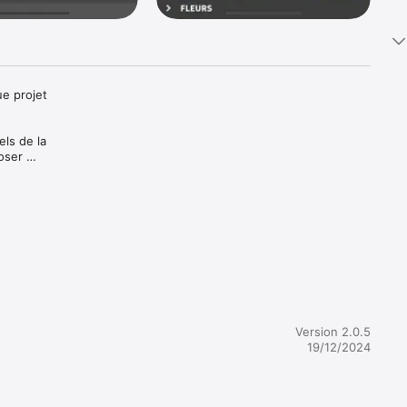
e projet 
ls de la 
ser 
b 
ristiques

Version 2.0.5
19/12/2024