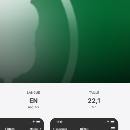
LANGUE
TAILLE
EN
22,1
Anglais
Mo