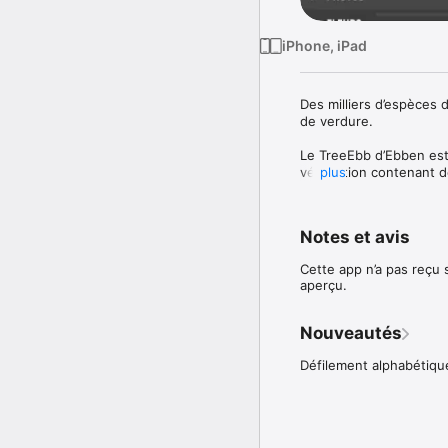
iPhone, iPad
Des milliers d’espèces d
de verdure.

Le TreeEbb d’Ebben est 
végétation contenant de
plus
l’assortiment parfait p
peuvent être utilisées l
Notes et avis
• Recherche facile par 
• Descriptions détaillé
Cette app n’a pas reçu
• Photos inspirantes
aperçu.
Nouveautés
Défilement alphabétique