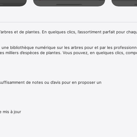
’arbres et de plantes. En quelques clics, l’assortiment parfait pour chaqu
une bibliothèque numérique sur les arbres pour et par les professionne
s milliers d’espèces de plantes. Vous pouvez, en quelques clics, compo
our chaque projet de verdure. Toute l’information et les photos du TreeEb
ibrement. 

application, format, couleur, forme, emplacement et bien d’autres caracté
es des espèces

 suffisamment de notes ou d’avis pour en proposer un
 mis à jour