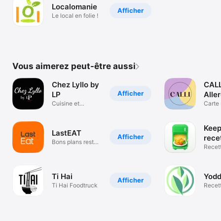
Localomanie
Afficher
Le local en folie !
Vous aimerez peut-être aussi
Chez Lyllo by
CALL
Afficher
LP
Alle
Cuisine et
Rest
Carte 
boissons
allerg
Keep
LastEAT
Afficher
rece
Bons plans restos
frigo
Recet
près de toi
planni
cours
Ti Hai
Yod
Afficher
Ti Hai Foodtruck
Recet
et fac