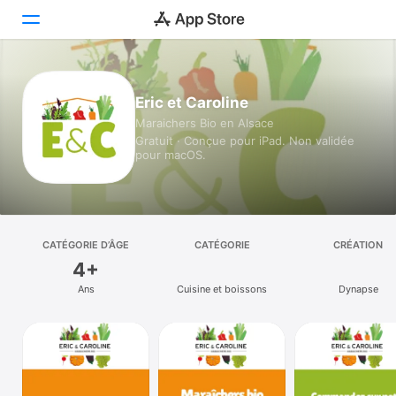
Aujourd’hui
Eric et Caroline
Maraichers Bio en Alsace
Jeux
Gratuit · Conçue pour iPad. Non validée
pour macOS.
Apps
Arcade
Recherche
CATÉGORIE D’ÂGE
CATÉGORIE
CRÉATION
4+
Plateforme
Ans
Cuisine et boissons
Dynapse
iPhone
iPad
Mac
Vision