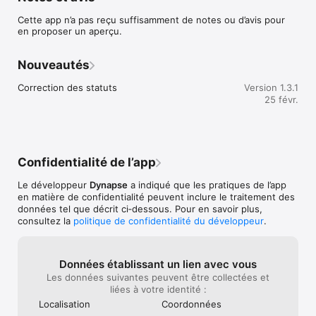
chacun !

Cette app n’a pas reçu suffisamment de notes ou d’avis pour
Possibilité de modifier et d’annuler le panier 2 jours avant la 
en proposer un aperçu.
livraison.

- Panier de fruits : 5 fruits différents chaque semaine en 
Nouveautés
fonction des saisons. 

3 fruits différents en échanger pour ajuster le panier à chacun 
Correction des statuts
Version 1.3.1
! 

25 févr.
Possibilité de modifier et d’annuler le panier 2 jours avant la 
livraison.

- Panier caméléon : 4 recettes différentes chaque semaine, 
les légumes et l’épicerie qu’il vous faut pour confectionner les 
Confidentialité de l’app
recettes. 

Laissez-vous voyager avec la découverte d’épices ! 

Le développeur
Dynapse
a indiqué que les pratiques de l’app
Possibilité d’annuler le panier 2 jours avant la livraison.

en matière de confidentialité peuvent inclure le traitement des
données tel que décrit ci‑dessous. Pour en savoir plus,
Abonnement sans engagement, possibilité d’annulation pour 
consultez la
politique de confidentialité du développeur
.
une courte ou longue période.

Boutique en ligne accessible pour les abonnés ou non, fruits 
légumes et épicerie bio sélectionnés selon nos valeurs.

Livraison principalement dans tout le Haut Rhin au plus proche 
Données établissant un lien avec vous
de chez vous !
Les données suivantes peuvent être collectées et
liées à votre identité :
Localisation
Coordonnées