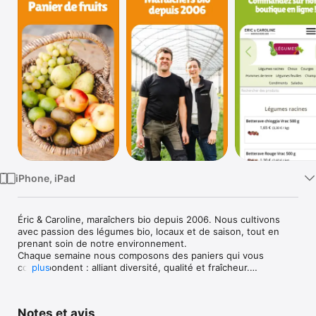
Watch
TV
iPhone, iPad
Éric & Caroline, maraîchers bio depuis 2006. Nous cultivons 
avec passion des légumes bio, locaux et de saison, tout en 
prenant soin de notre environnement.

Chaque semaine nous composons des paniers qui vous 
correspondent : alliant diversité, qualité et fraîcheur.

plus
- Panier de légumes : 7 légumes différents chaque semaine en 
fonction des saisons. 

Notes et avis
4 légumes différents en échange pour ajuster le panier à 