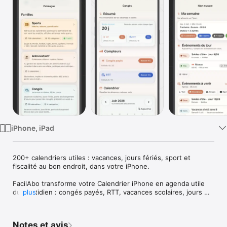
Watch
TV
iPhone, iPad
200+ calendriers utiles : vacances, jours fériés, sport et 
fiscalité au bon endroit, dans votre iPhone.

FacilAbo transforme votre Calendrier iPhone en agenda utile 
du quotidien : congés payés, RTT, vacances scolaires, jours 
plus
fériés, impôts, F1, soldes, rappels et grands événements.

L’app réunit un vrai module Congés & RTT, plus de 200 
Notes et avis
calendriers utiles, des rappels pratiques, des widgets et les 