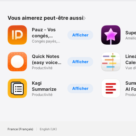
Vous aimerez peut-être aussi
Pauz - Vos
Supe
Afficher
congés,
Amélio
maîtrisés.
Congés payés,
texte
RTT et absences
Quick Notes
Line
Afficher
(easy voice
Cale
notes)
Productivité
Vue d
Kagi
Summ
Afficher
Summarize
AI Fo
Productivité
You
Produc
France (Français)
English (UK)