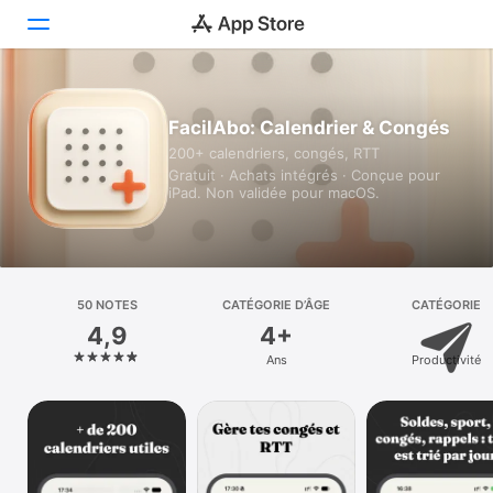
Aujourd’hui
FacilAbo: Calendrier & Congés
200+ calendriers, congés, RTT
Jeux
Gratuit · Achats intégrés · Conçue pour
iPad. Non validée pour macOS.
Apps
Arcade
Recherche
50 NOTES
CATÉGORIE D’ÂGE
CATÉGORIE
4,9
4+
Plateforme
Ans
Productivité
iPhone
iPad
Mac
Vision