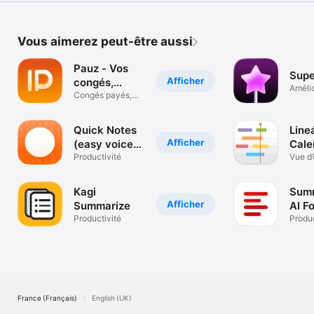
Vous aimerez peut-être aussi
Pauz - Vos
Supe
Afficher
congés,
Amélio
maîtrisés.
Congés payés,
texte
RTT et absences
Quick Notes
Line
Afficher
(easy voice
Cale
notes)
Productivité
Vue d
Kagi
Summ
Afficher
Summarize
AI Fo
Productivité
You
Produc
France (Français)
English (UK)