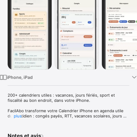
Watch
TV
iPhone, iPad
200+ calendriers utiles : vacances, jours fériés, sport et 
fiscalité au bon endroit, dans votre iPhone.

FacilAbo transforme votre Calendrier iPhone en agenda utile 
du quotidien : congés payés, RTT, vacances scolaires, jours 
plus
fériés, impôts, F1, soldes, rappels et grands événements.

L’app réunit un vrai module Congés & RTT, plus de 200 
Notes et avis
calendriers utiles, des rappels pratiques, des widgets et les 