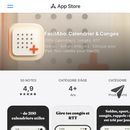
Aujourd’hui
FacilAbo: Calendrier & Congés
200+ calendriers, congés, RTT
Jeux
Gratuit · Achats intégrés · Conçue pour
iPad. Non validée pour macOS.
Apps
Arcade
Recherche
50 NOTES
CATÉGORIE D’ÂGE
CATÉGORIE
4,9
4+
Plateforme
Ans
Productivité
iPhone
iPad
Mac
Vision