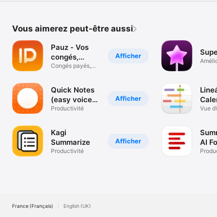
Vous aimerez peut-être aussi
Pauz - Vos
Supe
Afficher
congés,
Amélio
maîtrisés.
Congés payés,
texte
RTT et absences
Quick Notes
Line
Afficher
(easy voice
Cale
notes)
Productivité
Vue d
Kagi
Summ
Afficher
Summarize
AI Fo
Productivité
You
Produc
France (Français)
English (UK)