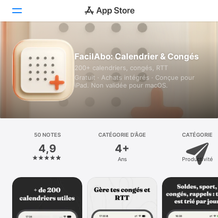
Aujourd’hui
FacilAbo: Calendrier & Congés
200+ calendriers, congés, RTT
Jeux
Gratuit · Achats intégrés · Conçue pour
iPad. Non validée pour macOS.
Apps
Arcade
Recherche
50 NOTES
CATÉGORIE D’ÂGE
CATÉGORIE
4,9
4+
Plateforme
Ans
Productivité
iPhone
iPad
Mac
Vision