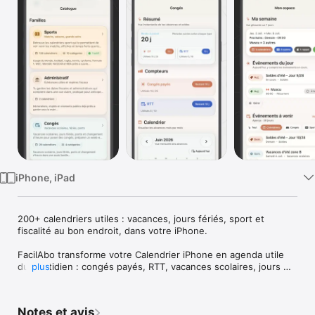
Watch
TV
iPhone, iPad
200+ calendriers utiles : vacances, jours fériés, sport et 
fiscalité au bon endroit, dans votre iPhone.

FacilAbo transforme votre Calendrier iPhone en agenda utile 
du quotidien : congés payés, RTT, vacances scolaires, jours 
plus
fériés, impôts, F1, soldes, rappels et grands événements.

L’app réunit un vrai module Congés & RTT, plus de 200 
Notes et avis
calendriers utiles, des rappels pratiques, des widgets et les 