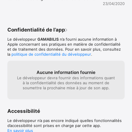
à préparer en combinant vos ingrédients.

23/04/2020
- A Table : Créez votre propre famille et servez-leur le repas 
en veillant à attribuer les bonnes portions à chaque membre.

- Cuisine Libre : Retrouvez tous les ingrédients que vous avez 
collecté dans le supermarché et tentez de compléter votre 
livre de recettes détaillées. Chaque recette peut être 
Confidentialité de l’app
reproduite en famille dans la vraie vie !

Le développeur
GAMABILIS
n’a fourni aucune information à
Découvrez des dizaines de recettes et de conseils diététiques 
Apple concernant ses pratiques en matière de confidentialité
adaptés à votre famille dans Food Malin !
et de traitement des données. Pour en savoir plus, consultez
la
politique de confidentialité du développeur
.
Aucune information fournie
Le développeur devra fournir des informations quant
à la confidentialité des données au moment de
soumettre la prochaine mise à jour de son app.
Accessibilité
Le développeur n’a pas encore indiqué quelles fonctionnalités
d’accessibilité sont prises en charge par cette app.
En savoir plus