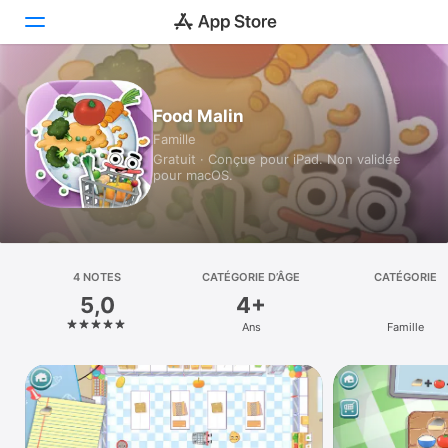
Aujourd’hui
Food Malin
Famille
Jeux
Gratuit · Conçue pour iPad. Non validée
pour macOS.
Apps
Arcade
Recherche
4 NOTES
CATÉGORIE D’ÂGE
CATÉGORIE
5,0
4+
Plateforme
Ans
Famille
iPhone
iPad
Mac
Vision