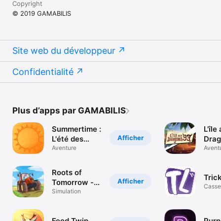
Copyright
© 2019 GAMABILIS
Site web du développeur
Confidentialité
Plus d’apps par GAMABILIS
Summertime :
L'île
Afficher
L'été des
Drag
choix
Aventure
Avent
Roots of
Trick
Afficher
Tomorrow -
Casse
Farm Sim
Simulation
Feed Twip
Purp