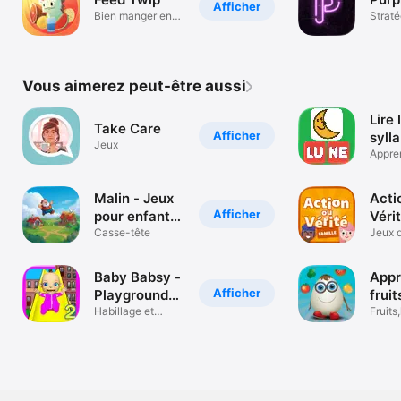
Afficher
Bien manger en
Straté
famille
Vous aimerez peut-être aussi
Lire 
Take Care
Afficher
syll
Jeux
Appre
amuse
Malin - Jeux
Acti
Afficher
pour enfants
Vérit
de 1
Casse-tête
Fami
Jeux 
Baby Babsy -
Appr
Afficher
Playground
fruit
Fun 2
Habillage et
légu
Fruits
entretien
vocab